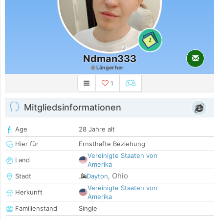
2
Ndman333
Länger her
1
Mitgliedsinformationen
Age
28 Jahre alt
Hier für
Ernsthafte Beziehung
Vereinigte Staaten von
Land
Amerika
Ohio
Stadt
Dayton
,
Vereinigte Staaten von
Herkunft
Amerika
Familienstand
Single