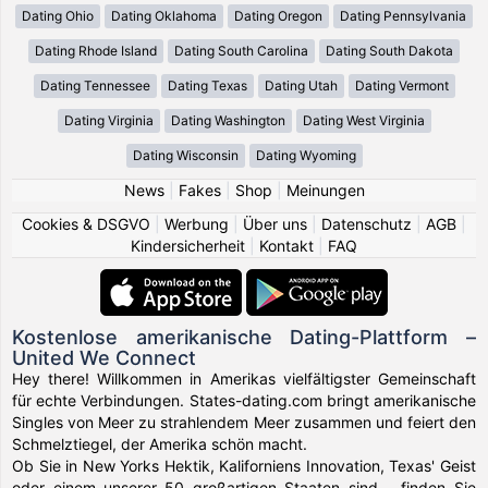
Dating Ohio
Dating Oklahoma
Dating Oregon
Dating Pennsylvania
Dating Rhode Island
Dating South Carolina
Dating South Dakota
Dating Tennessee
Dating Texas
Dating Utah
Dating Vermont
Dating Virginia
Dating Washington
Dating West Virginia
Dating Wisconsin
Dating Wyoming
News
|
Fakes
|
Shop
|
Meinungen
Cookies & DSGVO
|
Werbung
|
Über uns
|
Datenschutz
|
AGB
|
Kindersicherheit
|
Kontakt
|
FAQ
Kostenlose amerikanische Dating-Plattform –
United We Connect
Hey there! Willkommen in Amerikas vielfältigster Gemeinschaft
für echte Verbindungen. States-dating.com bringt amerikanische
Singles von Meer zu strahlendem Meer zusammen und feiert den
Schmelztiegel, der Amerika schön macht.
Ob Sie in New Yorks Hektik, Kaliforniens Innovation, Texas' Geist
oder einem unserer 50 großartigen Staaten sind – finden Sie