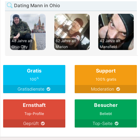
Dating Mann in Ohio
48 Jahre alt
62 Jahre alt
42 Jahre alt
Ohio City
Marion
Mansfield
Gratis
Support
%
100
100% gratis
Gratisdienste
Moderation
Ernsthaft
Besucher
Top-Profile
Beliebt
Geprüft
Top-Seite