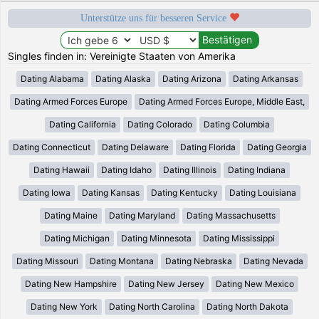
Unterstütze uns für besseren Service
Singles finden in: Vereinigte Staaten von Amerika
Dating Alabama
Dating Alaska
Dating Arizona
Dating Arkansas
Dating Armed Forces Europe
Dating Armed Forces Europe, Middle East,
Dating California
Dating Colorado
Dating Columbia
Dating Connecticut
Dating Delaware
Dating Florida
Dating Georgia
Dating Hawaii
Dating Idaho
Dating Illinois
Dating Indiana
Dating Iowa
Dating Kansas
Dating Kentucky
Dating Louisiana
Dating Maine
Dating Maryland
Dating Massachusetts
Dating Michigan
Dating Minnesota
Dating Mississippi
Dating Missouri
Dating Montana
Dating Nebraska
Dating Nevada
Dating New Hampshire
Dating New Jersey
Dating New Mexico
Dating New York
Dating North Carolina
Dating North Dakota