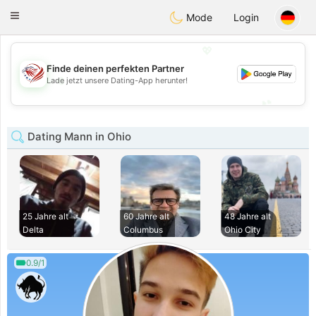
States
Dating
Toggle
Mode
Login
navigation
💖
Finde deinen perfekten Partner
💖
Lade jetzt unsere Dating-App herunter!
💕
💕
Dating Mann in Ohio
25 Jahre alt
60 Jahre alt
48 Jahre alt
Delta
Columbus
Ohio City
0.9/1