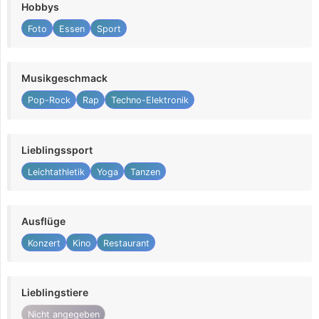
Hobbys
Foto
Essen
Sport
Musikgeschmack
Pop-Rock
Rap
Techno-Elektronik
Lieblingssport
Leichtathletik
Yoga
Tanzen
Ausflüge
Konzert
Kino
Restaurant
Lieblingstiere
Nicht angegeben