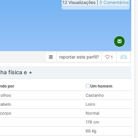
12 Visualizações |
0 Comentários
reportar este perfil?
1
a física e +
ndo por
Um homem
 olhos
Castanho
cabelo
Loiro
 corpo
Normal
176 cm
69 Kg