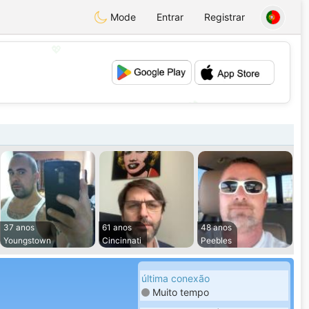
Mode
Entrar
Registrar
💖
💕
37 anos
61 anos
48 anos
Youngstown
Cincinnati
Peebles
última conexão
Muito tempo