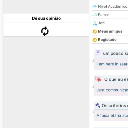
Nível Acadêmico
Fumar
Dê sua opinião
Job
Meus amigos
Registado
um pouco s
I am here in sear
O que eu es
Just communicati
Os critérios
A faixa etária ac