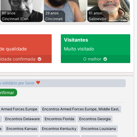
60 anos
29 anos
61 anos
Cincinnati (Cen
Cincinnati
Salineville
Visitantes
 de qualidade
Muito visitado
lidade confirmada
O melhor
a solidário por favor
 Armed Forces Europe
Encontros Armed Forces Europe, Middle East,
t
Encontros Delaware
Encontros Florida
Encontros Georgia
a
Encontros Kansas
Encontros Kentucky
Encontros Louisiana