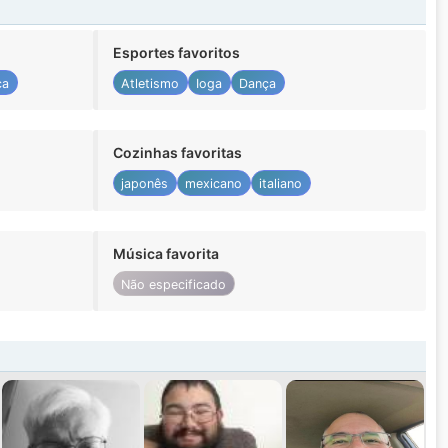
Esportes favoritos
ca
Atletismo
Ioga
Dança
Cozinhas favoritas
japonês
mexicano
italiano
Música favorita
Não especificado