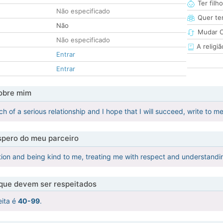
Ter filh
Não especificado
Quer ter
Não
Mudar C
Não especificado
A religiã
Entrar
Entrar
obre mim
ch of a serious relationship and I hope that I will succeed, write to me
pero do meu parceiro
on and being kind to me, treating me with respect and understanding
 que devem ser respeitados
eita é
40-99
.