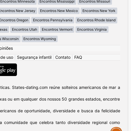
Encontros Minnesota
Encontros Mississippi
Encontros Missouri
Encontros New Jersey
Encontros New Mexico
Encontros New York
Encontros Oregon
Encontros Pennsylvania
Encontros Rhode Island
Texas
Encontros Utah
Encontros Vermont
Encontros Virginia
s Wisconsin
Encontros Wyoming
piniões
 de uso
|
Segurança infantil
|
Contato
|
FAQ
icas. States-dating.com reúne solteiros americanos de mar a
 Texas ou em qualquer dos nossos 50 grandes estados, encontre
ericanos de oportunidade, diversidade e busca da felicidade
sa comunidade que celebra tanto diversidade regional como
Assistance