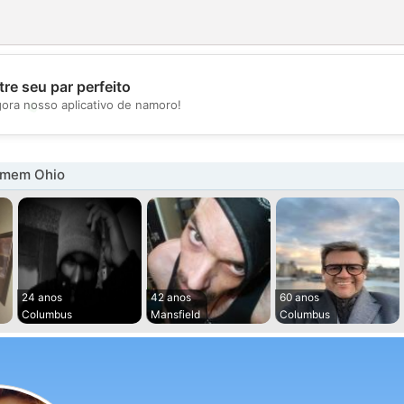
re seu par perfeito
💖
gora nosso aplicativo de namoro!
💕
omem Ohio
24 anos
42 anos
60 anos
Columbus
Mansfield
Columbus