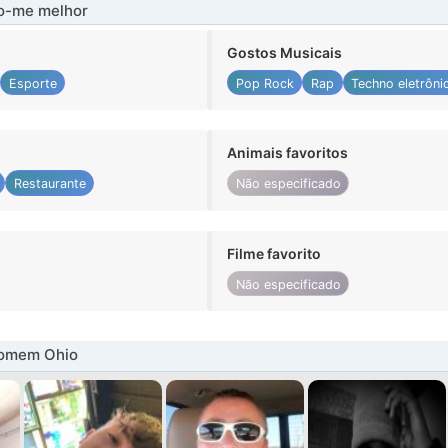
-me melhor
Gostos Musicais
Esporte
Pop Rock
Rap
Techno eletrôni
Animais favoritos
Restaurante
Não especificado
Filme favorito
Não especificado
homem Ohio