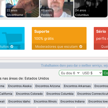
22 anos
48 anos
24 anos
Silverthorne
Peebles
Columbus
Suporte
Sério
100% grátis
perfis
tuitos
Moderadores que escutam
Qua
Trabalhamos duro para dar o melhor serviço, sej
os nas áreas de: Estados Unidos
ama
Encontros Alaska
Encontros Arizona
Encontros Arkansas
Encontros
California
Encontros Colorado
Encontros Columbia
Encontros Connecticu
waii
Encontros Idaho
Encontros Illinois
Encontros Indiana
Encontros Iow