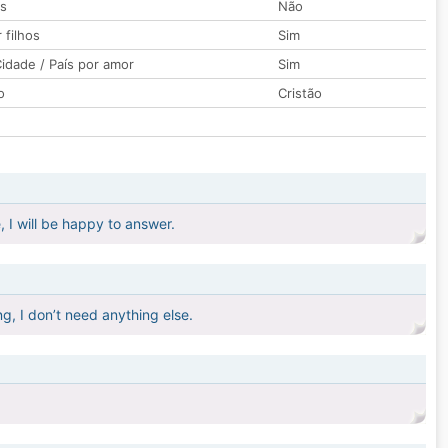
os
Não
 filhos
Sim
idade / País por amor
Sim
o
Cristão
, I will be happy to answer.
, I don’t need anything else.