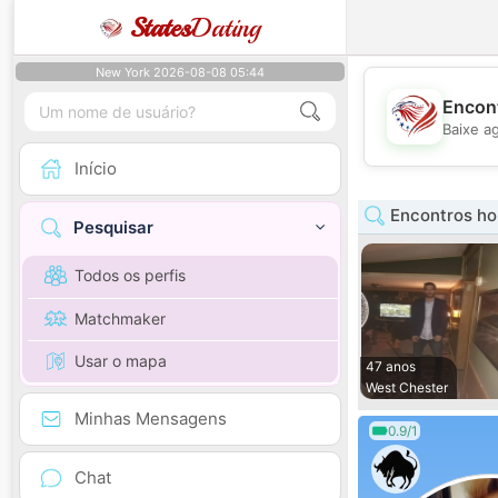
States
Dating
New York 2026-08-08 05:44
Encont
Baixe a
Início
Encontros h
Pesquisar
Todos os perfis
Matchmaker
Usar o mapa
47 anos
West Chester
Minhas Mensagens
0.9/1
Chat