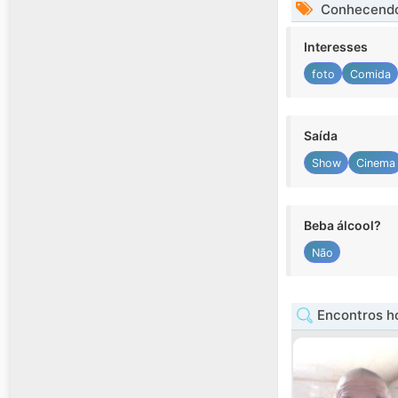
Conhecendo
Interesses
foto
Comida
Saída
Show
Cinema
Beba álcool?
Não
Encontros 