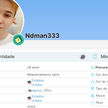
Ndman333
2
ntidade
Minh
28 anos
Procura
Relacionamento sério
Cor dos
Estados
Cor do 
Unidos
Tipo de
Ohio
Dayton
,
Altura
Estados
Unidos
Peso
único