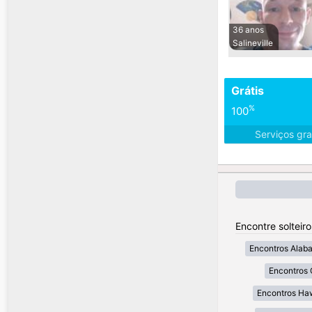
36 anos
Salineville
Grátis
%
100
Serviços gra
Encontre solteir
Encontros Alab
Encontros 
Encontros Ha