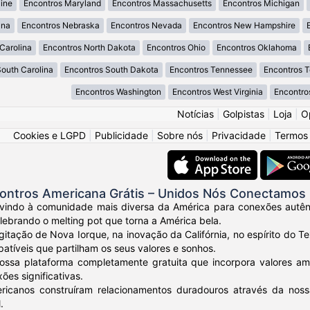
ine
Encontros Maryland
Encontros Massachusetts
Encontros Michigan
ana
Encontros Nebraska
Encontros Nevada
Encontros New Hampshire
Carolina
Encontros North Dakota
Encontros Ohio
Encontros Oklahoma
South Carolina
Encontros South Dakota
Encontros Tennessee
Encontros 
Encontros Washington
Encontros West Virginia
Encontro
Notícias
|
Golpistas
|
Loja
|
O
Cookies e LGPD
|
Publicidade
|
Sobre nós
|
Privacidade
|
Termos
ontros Americana Grátis – Unidos Nós Conectamos
vindo à comunidade mais diversa da América para conexões autênt
elebrando o melting pot que torna a América bela.
gitação de Nova Iorque, na inovação da Califórnia, no espírito do
tíveis que partilham os seus valores e sonhos.
ossa plataforma completamente gratuita que incorpora valores am
ões significativas.
ricanos construíram relacionamentos duradouros através da nos
.