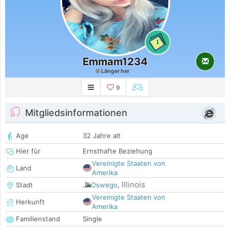
1
Emmam1234
Länger her
9
Mitgliedsinformationen
Age
32 Jahre alt
Hier für
Ernsthafte Beziehung
Vereinigte Staaten von
Land
Amerika
Illinois
Stadt
Oswego
,
Vereinigte Staaten von
Herkunft
Amerika
Familienstand
Single