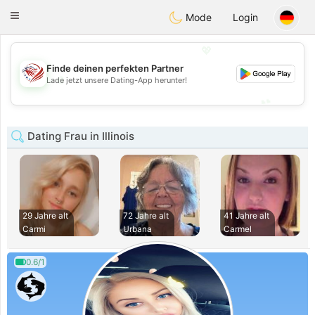
States
Dating
Toggle
Mode
Login
navigation
💖
Finde deinen perfekten Partner
💖
Lade jetzt unsere Dating-App herunter!
💕
💕
Dating Frau in Illinois
29 Jahre alt
72 Jahre alt
41 Jahre alt
Carmi
Urbana
Carmel
0.6/1