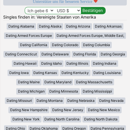
Unterstütze uns für besseren Service
Singles finden in: Vereinigte Staaten von Amerika
Dating Alabama
Dating Alaska
Dating Arizona
Dating Arkansas
Dating Armed Forces Europe
Dating Armed Forces Europe, Middle East,
Dating California
Dating Colorado
Dating Columbia
Dating Connecticut
Dating Delaware
Dating Florida
Dating Georgia
Dating Hawaii
Dating Idaho
Dating Illinois
Dating Indiana
Dating Iowa
Dating Kansas
Dating Kentucky
Dating Louisiana
Dating Maine
Dating Maryland
Dating Massachusetts
Dating Michigan
Dating Minnesota
Dating Mississippi
Dating Missouri
Dating Montana
Dating Nebraska
Dating Nevada
Dating New Hampshire
Dating New Jersey
Dating New Mexico
Dating New York
Dating North Carolina
Dating North Dakota
Dating Ohio
Dating Oklahoma
Dating Oregon
Dating Pennsylvania