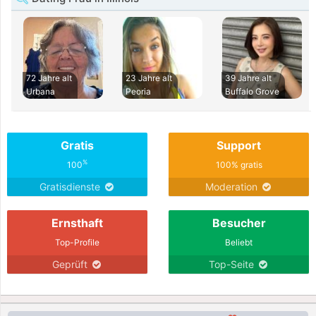
72 Jahre alt
23 Jahre alt
39 Jahre alt
Urbana
Peoria
Buffalo Grove
Gratis
Support
%
100
100% gratis
Gratisdienste
Moderation
Ernsthaft
Besucher
Top-Profile
Beliebt
Geprüft
Top-Seite