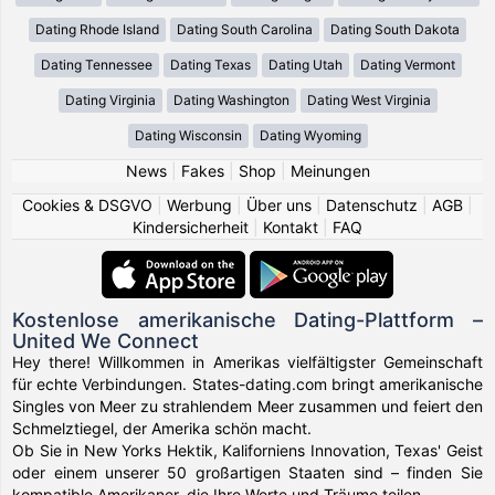
Dating Rhode Island
Dating South Carolina
Dating South Dakota
Dating Tennessee
Dating Texas
Dating Utah
Dating Vermont
Dating Virginia
Dating Washington
Dating West Virginia
Dating Wisconsin
Dating Wyoming
News
|
Fakes
|
Shop
|
Meinungen
Cookies & DSGVO
|
Werbung
|
Über uns
|
Datenschutz
|
AGB
|
Kindersicherheit
|
Kontakt
|
FAQ
Kostenlose amerikanische Dating-Plattform –
United We Connect
Hey there! Willkommen in Amerikas vielfältigster Gemeinschaft
für echte Verbindungen. States-dating.com bringt amerikanische
Singles von Meer zu strahlendem Meer zusammen und feiert den
Schmelztiegel, der Amerika schön macht.
Ob Sie in New Yorks Hektik, Kaliforniens Innovation, Texas' Geist
oder einem unserer 50 großartigen Staaten sind – finden Sie
kompatible Amerikaner, die Ihre Werte und Träume teilen.