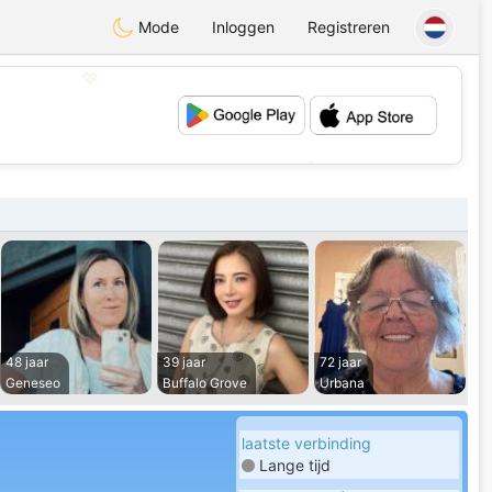
Mode
Inloggen
Registreren
💖
💕
48 jaar
39 jaar
72 jaar
Geneseo
Buffalo Grove
Urbana
laatste verbinding
Lange tijd