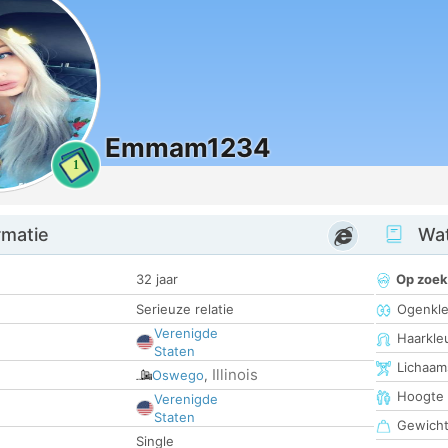
Emmam1234
1
rmatie
Wat
32 jaar
Op zoek
Serieuze relatie
Ogenkle
Verenigde
Haarkle
Staten
Lichaam
Illinois
Oswego
,
Hoogte
Verenigde
Staten
Gewich
Single