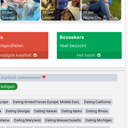
32 jaar
38 jaar
38 jaar
Oswego
Lemont
Wayne City
us
Bezoekers
itsprofielen
Veel bezocht
estigde kwaliteit
Het beste
 alsjeblieft ondersteunend
urope
Dating Armed Forces Europe, Middle East,
Dating California
a
Dating Georgia
Dating Hawaii
Dating Idaho
Dating Illinois
 Maine
Dating Maryland
Dating Massachusetts
Dating Michigan