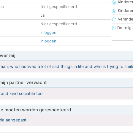
Kinderen
au
Niet gespecificeerd
Kindere
Ja
Verander
Niet gespecificeerd
De religi
Inloggen
Inloggen
over mij
n; who has lived a lot of sad things in life and who is trying to smil
mijn partner verwacht
 and kind sociable too
 die moeten worden gerespecteerd
eria aangepast