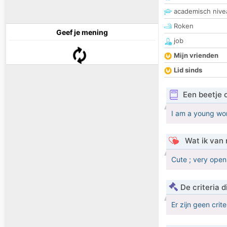
academisch nive
Roken
Geef je mening
job
Mijn vrienden
Lid sinds
Een beetje 
I am a young woma
Wat ik van 
Cute ; very open
De criteria
Er zijn geen crit