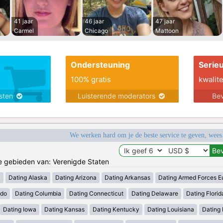
41 jaar
46 jaar
47 jaar
Carmel
Chicago
Mattoon
Ondersteuning
Serie
100% gratis
kwalite
nsten
Luisterende moderators
Bev
We werken hard om je de beste service te geven, wees
de gebieden van: Verenigde Staten
a
Dating Alaska
Dating Arizona
Dating Arkansas
Dating Armed Forces E
ado
Dating Columbia
Dating Connecticut
Dating Delaware
Dating Florid
Dating Iowa
Dating Kansas
Dating Kentucky
Dating Louisiana
Dating