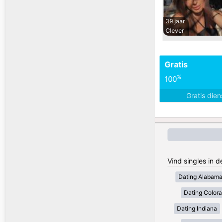
39 jaar
Clever
Gratis
%
100
Gratis die
Vind singles in 
Dating Alabam
Dating Color
Dating Indiana