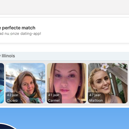
e perfecte match
💖
d nu onze dating-app!
💕
Illinois
42 jaar
41 jaar
47 jaar
Cicero
Carmel
Mattoon