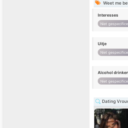
Weet me be
Interesses
Niet gespecific
Uitje
Niet gespecific
Alcohol drinke
Niet gespecific
Dating Vrouw 