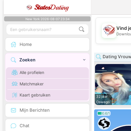
States
Dating
New York 2026-08-07 23:34
Vind j
Downloa
Home
Dating Vrouw 
Zoeken
Alle profielen
Matchmaker
Kaart gebruiken
32 jaar
Oswego
Mijn Berichten
0.6/1
Chat