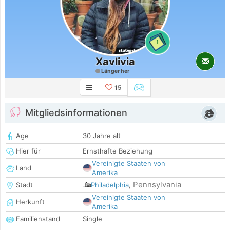
1
Xavlivia
Länger her
15
Mitgliedsinformationen
Age
30 Jahre alt
Hier für
Ernsthafte Beziehung
Vereinigte Staaten von
Land
Amerika
Pennsylvania
Stadt
Philadelphia
,
Vereinigte Staaten von
Herkunft
Amerika
Familienstand
Single