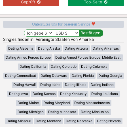
Geprüft
Top-Seite
Unterstütze uns für besseren Service
Singles finden in: Vereinigte Staaten von Amerika
Dating Alabama
Dating Alaska
Dating Arizona
Dating Arkansas
Dating Armed Forces Europe
Dating Armed Forces Europe, Middle East,
Dating California
Dating Colorado
Dating Columbia
Dating Connecticut
Dating Delaware
Dating Florida
Dating Georgia
Dating Hawaii
Dating Idaho
Dating Illinois
Dating Indiana
Dating Iowa
Dating Kansas
Dating Kentucky
Dating Louisiana
Dating Maine
Dating Maryland
Dating Massachusetts
Dating Michigan
Dating Minnesota
Dating Mississippi
Dating Missouri
Dating Montana
Dating Nebraska
Dating Nevada