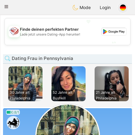
States
Dating
Toggle
Mode
Login
navigation
💖
Finde deinen perfekten Partner
💖
Lade jetzt unsere Dating-App herunter!
💕
💕
Dating Frau in Pennsylvania
30 Jahre alt
52 Jahre alt
21 Jahre alt
Philadelphia
Bushkill
Philadelphia
0.8/1