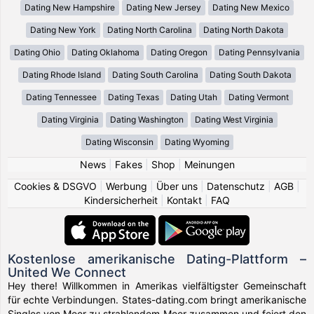
Dating New Hampshire
Dating New Jersey
Dating New Mexico
Dating New York
Dating North Carolina
Dating North Dakota
Dating Ohio
Dating Oklahoma
Dating Oregon
Dating Pennsylvania
Dating Rhode Island
Dating South Carolina
Dating South Dakota
Dating Tennessee
Dating Texas
Dating Utah
Dating Vermont
Dating Virginia
Dating Washington
Dating West Virginia
Dating Wisconsin
Dating Wyoming
News
|
Fakes
|
Shop
|
Meinungen
Cookies & DSGVO
|
Werbung
|
Über uns
|
Datenschutz
|
AGB
|
Kindersicherheit
|
Kontakt
|
FAQ
Kostenlose amerikanische Dating-Plattform –
United We Connect
Hey there! Willkommen in Amerikas vielfältigster Gemeinschaft
für echte Verbindungen. States-dating.com bringt amerikanische
Singles von Meer zu strahlendem Meer zusammen und feiert den