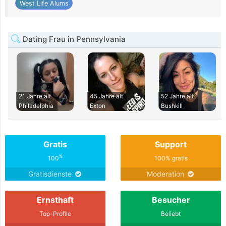
West Life Alums
Dating Frau in Pennsylvania
21 Jahre alt
45 Jahre alt
52 Jahre alt
Philadelphia
Exton
Bushkill
Gratis
Support
%
100
100% gratis
Gratisdienste
Moderation
Ernsthaft
Besucher
Top-Profile
Beliebt