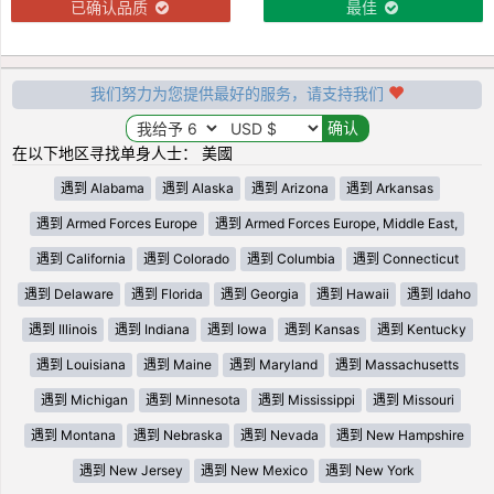
已确认品质
最佳
我们努力为您提供最好的服务，请支持我们
在以下地区寻找单身人士： 美國
遇到 Alabama
遇到 Alaska
遇到 Arizona
遇到 Arkansas
遇到 Armed Forces Europe
遇到 Armed Forces Europe, Middle East,
遇到 California
遇到 Colorado
遇到 Columbia
遇到 Connecticut
遇到 Delaware
遇到 Florida
遇到 Georgia
遇到 Hawaii
遇到 Idaho
遇到 Illinois
遇到 Indiana
遇到 Iowa
遇到 Kansas
遇到 Kentucky
遇到 Louisiana
遇到 Maine
遇到 Maryland
遇到 Massachusetts
遇到 Michigan
遇到 Minnesota
遇到 Mississippi
遇到 Missouri
遇到 Montana
遇到 Nebraska
遇到 Nevada
遇到 New Hampshire
遇到 New Jersey
遇到 New Mexico
遇到 New York