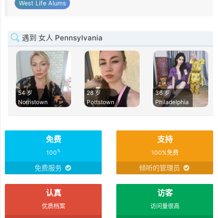
West Life Alums
遇到 女人 Pennsylvania
54 岁
28 岁
36 岁
Norristown
Pottstown
Philadelphia
免费
支持
%
100
100%免费
免费服务
倾听的管理员
认真
访客
优质档案
访问量很高