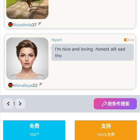
岁
Roselinda
37
Nyeri
0.3
I'm nice and loving .honest alit sad
tho
岁
Monalisya
22
1
按条件搜索
免费
支持
%
100
100%免费