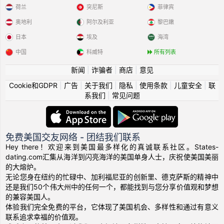
荷兰
突尼斯
菲律宾
奥地利
阿尔及利亚
黎巴嫩
日本
埃及
海湾
中国
科威特
所有列表
新闻
|
诈骗者
|
商店
|
意见
Cookie和GDPR
|
广告
|
关于我们
|
隐私
|
使用条款
|
儿童安全
|
联
系我们
|
常见问题
免费美国交友网络 - 团结我们联系
Hey there！欢迎来到美国最多样化的真诚联系社区。States-
dating.com汇集从海洋到闪亮海洋的美国单身人士，庆祝使美国美丽
的大熔炉。
无论您身在纽约的忙碌中、加利福尼亚的创新里、德克萨斯的精神中
还是我们50个伟大州中的任何一个，都能找到与您分享价值观和梦想
的兼容美国人。
体验我们完全免费的平台，它体现了美国机会、多样性和通过有意义
联系追求幸福的价值观。