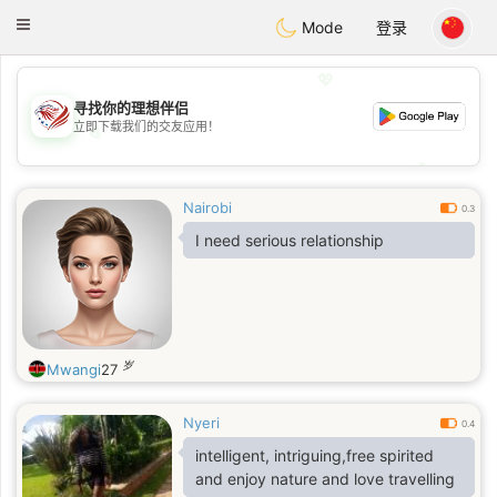
States
Dating
Toggle
Mode
登录
navigation
💖
寻找你的理想伴侣
立即下载我们的交友应用！
💖
💕
💕
Nairobi
0.3
I need serious relationship
岁
Mwangi
27
Nyeri
0.4
intelligent, intriguing,free spirited
and enjoy nature and love travelling