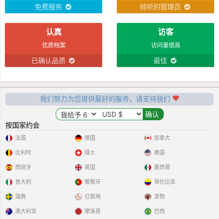
免费服务
倾听的管理员
认真
访客
优质档案
访问量很高
已确认品质
最佳
我们努力为您提供最好的服务，请支持我们
按国家约会
法国
德国
加拿大
比利时
瑞士
美国
西班牙
英国
墨西哥
意大利
葡萄牙
哥伦比亚
瑞典
已禁用
宠物
澳大利亚
摩洛哥
巴西