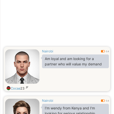
Nairobi
0.4
Am loyal and am looking for a
partner who will value my demand
岁
Cocaa
23
Nairobi
0.4
I'm wendy from Kenya and I'm
looking for serious relationship