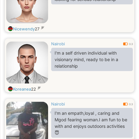
岁
Nicewendy
27
Nairobi
0.3
I'm a self driven individual with
visionary mind, ready to be in a
relationship
岁
Koreanea
22
Nairobi
0.3
I'm an empath,loyal , caring and
Mgod fearing woman.I am fun to be
with and enjoys outdoors activities
😇