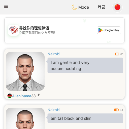
States
Dating
Toggle
Mode
登录
navigation
💖
寻找你的理想伴侣
💖
立即下载我们的交友应用！
💕
💕
Nairobi
0.1
I am gentle and very
accommodating
岁
Allanihama
38
Nairobi
0.4
am tall black and slim