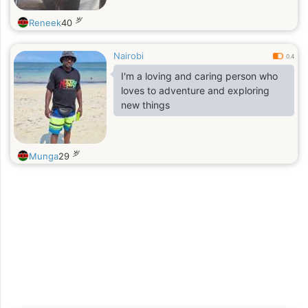
岁
Reneek
40
Nairobi
0.4
I'm a loving and caring person who
loves to adventure and exploring
new things
岁
Munga
29