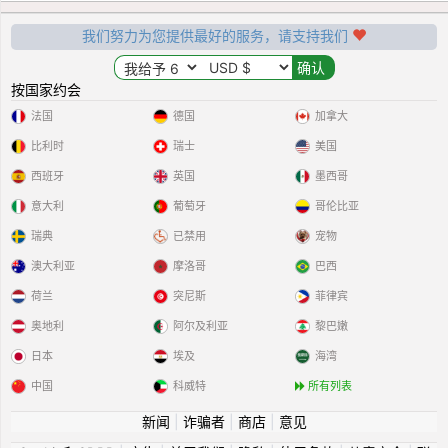
我们努力为您提供最好的服务，请支持我们
按国家约会
法国
德国
加拿大
比利时
瑞士
美国
西班牙
英国
墨西哥
意大利
葡萄牙
哥伦比亚
瑞典
已禁用
宠物
澳大利亚
摩洛哥
巴西
荷兰
突尼斯
菲律宾
奥地利
阿尔及利亚
黎巴嫩
日本
埃及
海湾
中国
科威特
所有列表
新闻
|
诈骗者
|
商店
|
意见