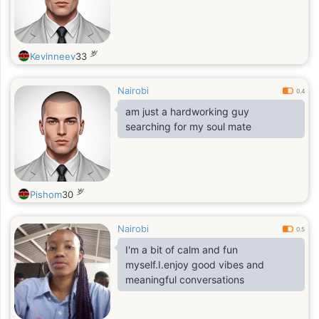
岁
Kevinneev
33
Nairobi
0.4
am just a hardworking guy
searching for my soul mate
岁
Pishom
30
Nairobi
0.5
I'm a bit of calm and fun
myself.I.enjoy good vibes and
meaningful conversations