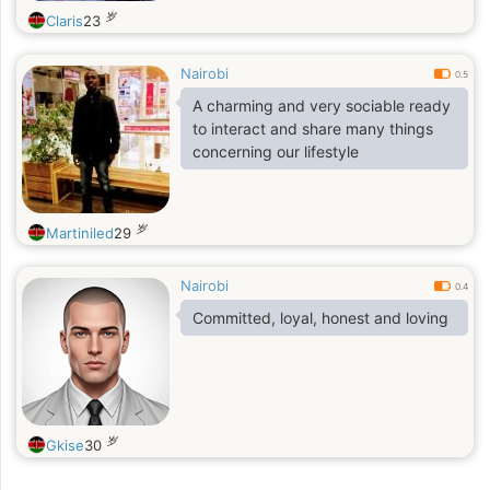
岁
Claris
23
Nairobi
0.5
A charming and very sociable ready
to interact and share many things
concerning our lifestyle
岁
Martiniled
29
Nairobi
0.4
Committed, loyal, honest and loving
岁
Gkise
30