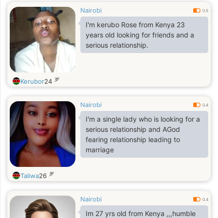
Nairobi
0.5
I'm kerubo Rose from Kenya 23
years old looking for friends and a
serious relationship.
岁
Kerubor
24
Nairobi
0.4
I'm a single lady who is looking for a
serious relationship and AGod
fearing relationship leading to
marriage
岁
Taliwa
26
Nairobi
0.4
Im 27 yrs old from Kenya ,,,humble