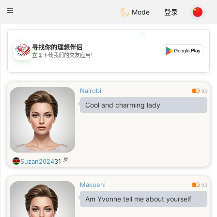
States
Dating
Toggle
Mode
登录
navigation
💖
寻找你的理想伴侣
立即下载我们的交友应用！
💖
💕
💕
Nairobi
0.3
Cool and charming lady
岁
Suzan2024
31
Makueni
0.3
Am Yvonne tell me about yourself