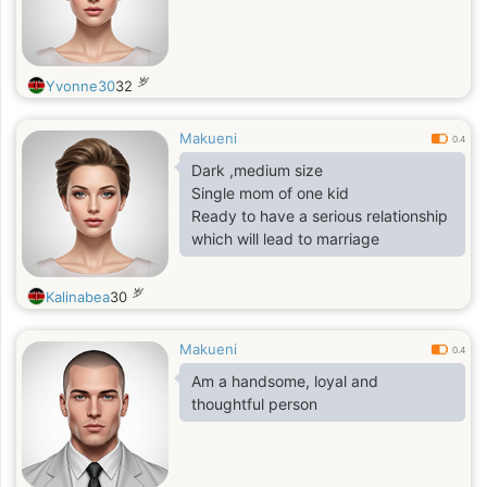
岁
Yvonne30
32
Makueni
0.4
Dark ,medium size
Single mom of one kid
Ready to have a serious relationship
which will lead to marriage
岁
Kalinabea
30
Makueni
0.4
Am a handsome, loyal and
thoughtful person