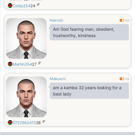
岁
Coldy254
24
Nairobi
0.5
Am God fearing man, obedient,
trustworthy, kindness
岁
Martin254
27
Makueni
0.5
am a kamba 32 years looking for a
best lady
岁
0722962415
38