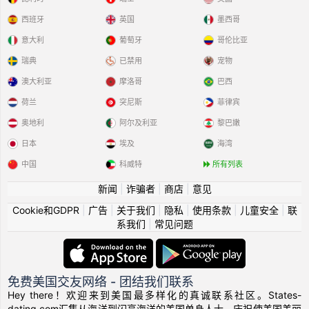
西班牙
英国
墨西哥
意大利
葡萄牙
哥伦比亚
瑞典
已禁用
宠物
澳大利亚
摩洛哥
巴西
荷兰
突尼斯
菲律宾
奥地利
阿尔及利亚
黎巴嫩
日本
埃及
海湾
中国
科威特
所有列表
新闻
|
诈骗者
|
商店
|
意见
Cookie和GDPR
|
广告
|
关于我们
|
隐私
|
使用条款
|
儿童安全
|
联
系我们
|
常见问题
免费美国交友网络 - 团结我们联系
Hey there！欢迎来到美国最多样化的真诚联系社区。States-
dating.com汇集从海洋到闪亮海洋的美国单身人士，庆祝使美国美丽