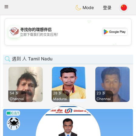
States
Dating
Toggle
Mode
登录
navigation
💖
寻找你的理想伴侣
💖
立即下载我们的交友应用！
💕
💕
遇到 人 Tamil Nadu
54 岁
28 岁
23 岁
Chennai
Madurai
Chennai
0.8/1