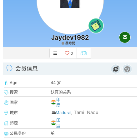
1
Jaydev1982
長時間
0
会员信息
Age
44 岁
搜索
认真的关系
印
国家
度
Tamil Nadu
城市
Madurai
,
印
起源
度
公民身份
单