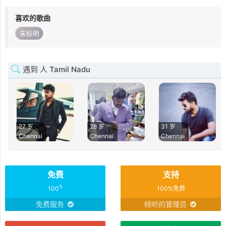
喜欢的歌曲
未标明
遇到 人 Tamil Nadu
27 岁
28 岁
31 岁
Chennai
Chennai
Chennai
免费
支持
%
100
100%免费
免费服务
倾听的管理员