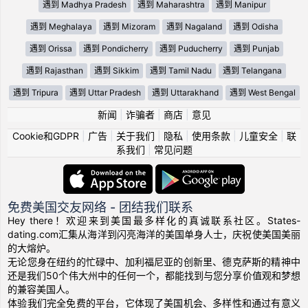
遇到 Madhya Pradesh
遇到 Maharashtra
遇到 Manipur
遇到 Meghalaya
遇到 Mizoram
遇到 Nagaland
遇到 Odisha
遇到 Orissa
遇到 Pondicherry
遇到 Puducherry
遇到 Punjab
遇到 Rajasthan
遇到 Sikkim
遇到 Tamil Nadu
遇到 Telangana
遇到 Tripura
遇到 Uttar Pradesh
遇到 Uttarakhand
遇到 West Bengal
新闻
|
诈骗者
|
商店
|
意见
Cookie和GDPR
|
广告
|
关于我们
|
隐私
|
使用条款
|
儿童安全
|
联
系我们
|
常见问题
免费美国交友网络 - 团结我们联系
Hey there！欢迎来到美国最多样化的真诚联系社区。States-
dating.com汇集从海洋到闪亮海洋的美国单身人士，庆祝使美国美丽
的大熔炉。
无论您身在纽约的忙碌中、加利福尼亚的创新里、德克萨斯的精神中
还是我们50个伟大州中的任何一个，都能找到与您分享价值观和梦想
的兼容美国人。
体验我们完全免费的平台，它体现了美国机会、多样性和通过有意义