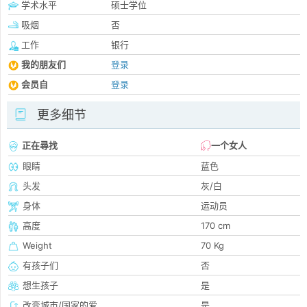
学术水平
硕士学位
吸烟
否
工作
银行
我的朋友们
登录
会员自
登录
更多细节
正在尋找
一个女人
眼睛
蓝色
头发
灰/白
身体
运动员
高度
170 cm
Weight
70 Kg
有孩子们
否
想生孩子
是
改变城市/国家的爱
是