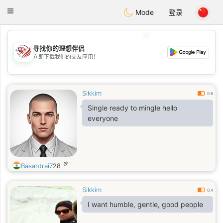
States
Dating
Toggle
Mode
登录
navigation
💖
寻找你的理想伴侣
立即下载我们的交友应用！
💖
💕
💕
Sikkim
0.6
Single ready to mingle hello
everyone
岁
Basantrai7
28
Sikkim
0.4
I want humble, gentle, good people