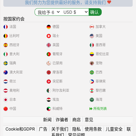
我们努力为您提供最好的服务，请支持我们
按国家约会
法国
德国
加拿大
比利时
瑞士
美国
西班牙
英国
墨西哥
意大利
葡萄牙
哥伦比亚
瑞典
已禁用
宠物
澳大利亚
摩洛哥
巴西
荷兰
突尼斯
菲律宾
奥地利
阿尔及利亚
黎巴嫩
日本
埃及
海湾
中国
科威特
所有列表
新闻
|
诈骗者
|
商店
|
意见
Cookie和GDPR
|
广告
|
关于我们
|
隐私
|
使用条款
|
儿童安全
|
联
系我们
|
常见问题