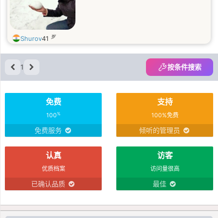
岁
Shurov
41
1
按条件搜索
免费
支持
%
100
100%免费
免费服务
倾听的管理员
认真
访客
优质档案
访问量很高
已确认品质
最佳