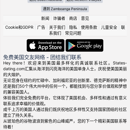
遇到 Zamboanga Peninsula
新闻
|
诈骗者
|
商店
|
意见
Cookie和GDPR
|
广告
|
关于我们
|
隐私
|
使用条款
|
儿童安全
|
联
系我们
|
常见问题
免费美国交友网络 - 团结我们联系
Hey there！欢迎来到美国最多样化的真诚联系社区。States-
dating.com汇集从海洋到闪亮海洋的美国单身人士，庆祝使美国美丽
的大熔炉。
无论您身在纽约的忙碌中、加利福尼亚的创新里、德克萨斯的精神中
还是我们50个伟大州中的任何一个，都能找到与您分享价值观和梦想
的兼容美国人。
体验我们完全免费的平台，它体现了美国机会、多样性和通过有意义
联系追求幸福的价值观。
成千上万的美国人通过我们既庆祝地区多样性又支持国家团结的社区
建立了持久关系。
从琥珀色的谷物波浪到紫色的山峰威严，您的下一个精彩美国联系等
待着！