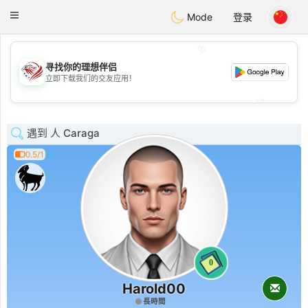
States
Dating
Toggle
Mode
登录
navigation
💖
寻找你的理想伴侣
💖
立即下载我们的交友应用！
💕
💕
遇到 人 Caraga
0.5/1
0
Harold00
長時間