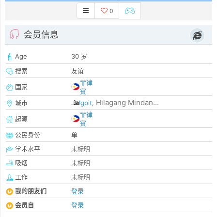
0
会员信息
Age
30 岁
搜索
友谊
菲律
国家
賓
Hilagang Mindan...
城市
Igpit
,
菲律
起源
賓
公民身份
单
学术水平
未标明
吸烟
未标明
工作
未标明
我的朋友们
登录
会员自
登录