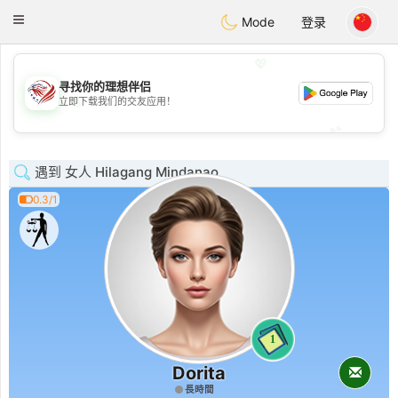
States
Dating
Toggle
Mode
登录
navigation
💖
寻找你的理想伴侣
💖
立即下载我们的交友应用！
💕
💕
遇到 女人 Hilagang Mindanao
0.3/1
1
Dorita
長時間