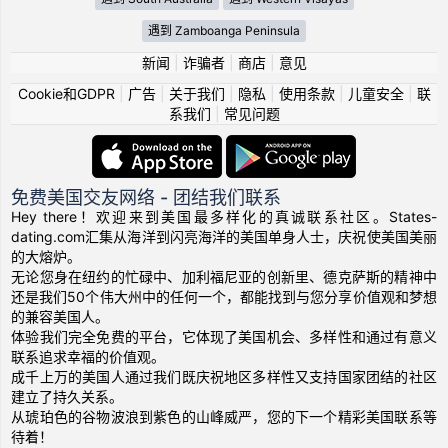
遇到 Zamboanga Peninsula
新闻
|
诈骗者
|
商店
|
意见
Cookie和GDPR
|
广告
|
关于我们
|
隐私
|
使用条款
|
儿童安全
|
联
系我们
|
常见问题
免费美国交友网络 - 团结我们联系
Hey there！欢迎来到美国最多样化的真诚联系社区。States-
dating.com汇集从海洋到闪亮海洋的美国单身人士，庆祝使美国美丽
的大熔炉。
无论您身在纽约的忙碌中、加利福尼亚的创新里、德克萨斯的精神中
还是我们50个伟大州中的任何一个，都能找到与您分享价值观和梦想
的兼容美国人。
体验我们完全免费的平台，它体现了美国机会、多样性和通过有意义
联系追求幸福的价值观。
成千上万的美国人通过我们既庆祝地区多样性又支持国家团结的社区
建立了持久关系。
从琥珀色的谷物波浪到紫色的山峰威严，您的下一个精彩美国联系等
待着！