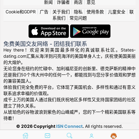
新闻
|
诈骗者
|
商店
|
意见
Cookie和GDPR
|
广告
|
关于我们
|
隐私
|
使用条款
|
儿童安全
|
联
系我们
|
常见问题
免费美国交友网络 - 团结我们联系
Hey there！欢迎来到美国最多样化的真诚联系社区。States-
dating.com汇集从海洋到闪亮海洋的美国单身人士，庆祝使美国美丽
的大熔炉。
无论您身在纽约的忙碌中、加利福尼亚的创新里、德克萨斯的精神中
还是我们50个伟大州中的任何一个，都能找到与您分享价值观和梦想
的兼容美国人。
体验我们完全免费的平台，它体现了美国机会、多样性和通过有意义
联系追求幸福的价值观。
成千上万的美国人通过我们既庆祝地区多样性又支持国家团结的社区
建立了持久关系。
从琥珀色的谷物波浪到紫色的山峰威严，您的下一个精彩美国联系等
待着！
© 2026 Copyright
ISN Connect
.
All rights reserved.