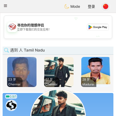
States
Dating
Toggle
Mode
登录
navigation
💖
寻找你的理想伴侣
💖
立即下载我们的交友应用！
💕
💕
遇到 人 Tamil Nadu
23 岁
27 岁
28 岁
Chennai
Chennai
Madurai
0.9/1