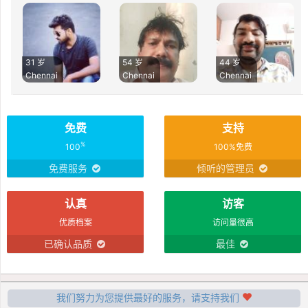
31 岁
54 岁
44 岁
Chennai
Chennai
Chennai
免费
支持
%
100
100%免费
免费服务
倾听的管理员
认真
访客
优质档案
访问量很高
已确认品质
最佳
我们努力为您提供最好的服务，请支持我们