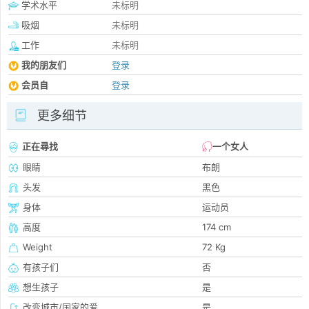
学术水平
未标明
吸烟
未标明
工作
未标明
我的朋友们
登录
会员自
登录
更多细节
正在尋找
一个女人
眼睛
布朗
头发
黑色
身体
运动员
高度
174 cm
Weight
72 Kg
有孩子们
否
想生孩子
是
改变城市/国家的爱
是