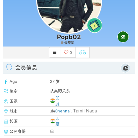
2
Popb02
長時間
0
会员信息
Age
27 岁
搜索
认真的关系
印
国家
度
Tamil Nadu
城市
Chennai
,
印
起源
度
公民身份
单