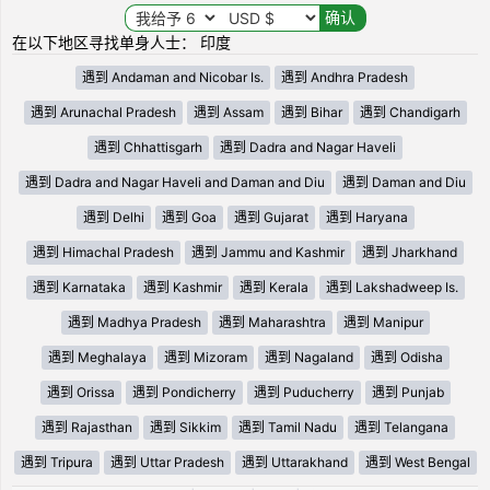
在以下地区寻找单身人士： 印度
遇到 Andaman and Nicobar Is.
遇到 Andhra Pradesh
遇到 Arunachal Pradesh
遇到 Assam
遇到 Bihar
遇到 Chandigarh
遇到 Chhattisgarh
遇到 Dadra and Nagar Haveli
遇到 Dadra and Nagar Haveli and Daman and Diu
遇到 Daman and Diu
遇到 Delhi
遇到 Goa
遇到 Gujarat
遇到 Haryana
遇到 Himachal Pradesh
遇到 Jammu and Kashmir
遇到 Jharkhand
遇到 Karnataka
遇到 Kashmir
遇到 Kerala
遇到 Lakshadweep Is.
遇到 Madhya Pradesh
遇到 Maharashtra
遇到 Manipur
遇到 Meghalaya
遇到 Mizoram
遇到 Nagaland
遇到 Odisha
遇到 Orissa
遇到 Pondicherry
遇到 Puducherry
遇到 Punjab
遇到 Rajasthan
遇到 Sikkim
遇到 Tamil Nadu
遇到 Telangana
遇到 Tripura
遇到 Uttar Pradesh
遇到 Uttarakhand
遇到 West Bengal