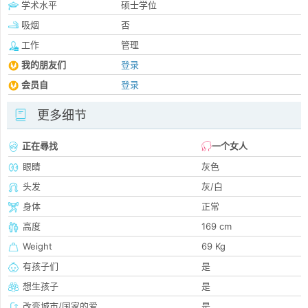
学术水平
硕士学位
吸烟
否
工作
管理
我的朋友们
登录
会员自
登录
更多细节
正在尋找
一个女人
眼睛
灰色
头发
灰/白
身体
正常
高度
169 cm
Weight
69 Kg
有孩子们
是
想生孩子
是
改变城市/国家的爱
是