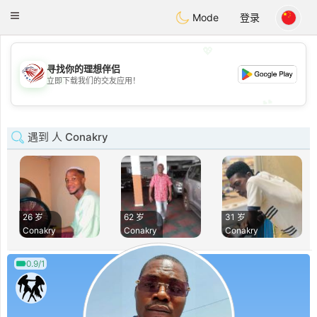
States
Dating
Toggle
Mode
登录
navigation
💖
寻找你的理想伴侣
💖
立即下载我们的交友应用！
💕
💕
遇到 人 Conakry
26 岁
62 岁
31 岁
Conakry
Conakry
Conakry
0.9/1