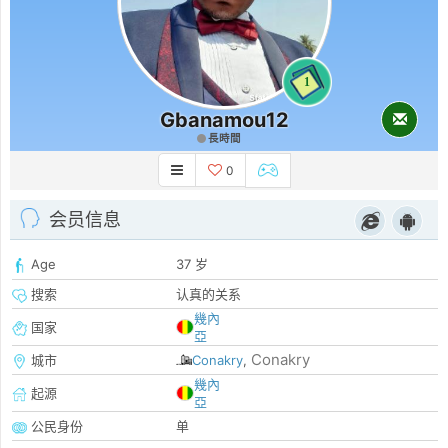
1
Gbanamou12
長時間
0
会员信息
Age
37 岁
搜索
认真的关系
幾內
国家
亞
Conakry
城市
Conakry
,
幾內
起源
亞
公民身份
单