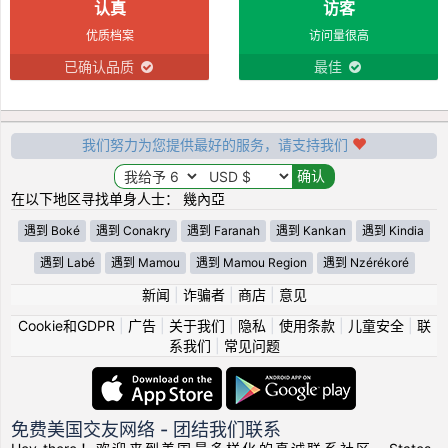
认真
访客
优质档案
访问量很高
已确认品质
最佳
我们努力为您提供最好的服务，请支持我们
在以下地区寻找单身人士： 幾內亞
遇到 Boké
遇到 Conakry
遇到 Faranah
遇到 Kankan
遇到 Kindia
遇到 Labé
遇到 Mamou
遇到 Mamou Region
遇到 Nzérékoré
新闻
|
诈骗者
|
商店
|
意见
Cookie和GDPR
|
广告
|
关于我们
|
隐私
|
使用条款
|
儿童安全
|
联
系我们
|
常见问题
免费美国交友网络 - 团结我们联系