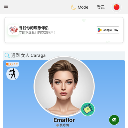
States
Dating
Toggle
Mode
登录
navigation
💖
寻找你的理想伴侣
💖
立即下载我们的交友应用！
💕
💕
遇到 女人 Caraga
0.4/1
0
Emaflor
長時間