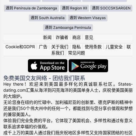
遇到 Península de Zamboanga
遇到 Region XII
遇到 SOCCSKSARGEN
遇到 South Australia
遇到 Western Visayas
遇到 Zamboanga Peninsula
新闻
|
诈骗者
|
商店
|
意见
Cookie和GDPR
|
广告
|
关于我们
|
隐私
|
使用条款
|
儿童安全
|
联
系我们
|
常见问题
免费美国交友网络 - 团结我们联系
Hey there！欢迎来到美国最多样化的真诚联系社区。States-
dating.com汇集从海洋到闪亮海洋的美国单身人士，庆祝使美国美丽
的大熔炉。
无论您身在纽约的忙碌中、加利福尼亚的创新里、德克萨斯的精神中
还是我们50个伟大州中的任何一个，都能找到与您分享价值观和梦想
的兼容美国人。
体验我们完全免费的平台，它体现了美国机会、多样性和通过有意义
联系追求幸福的价值观。
成千上万的美国人通过我们既庆祝地区多样性又支持国家团结的社区