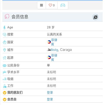
0
会员信息
Age
28 岁
搜索
认真的关系
菲律
国家
賓
Caraga
城市
Bislig
,
菲律
起源
賓
公民身份
单
学术水平
未标明
吸烟
未标明
工作
未标明
我的朋友们
登录
会员自
登录