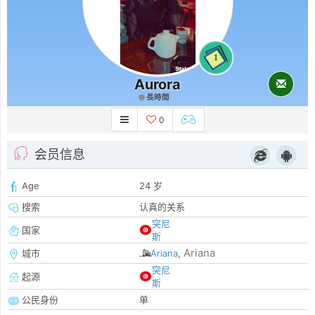
1
Aurora
長時間
0
会员信息
Age
24 岁
搜索
认真的关系
突尼
国家
斯
Ariana
城市
Ariana
,
突尼
起源
斯
公民身份
单