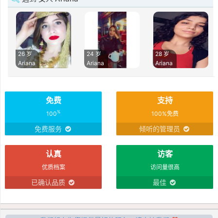
26 岁
24 岁
28 岁
Ariana
Ariana
Ariana
免费
支持
%
100
100%免费
免费服务
倾听的管理员
认真
访客
优质档案
访问量很高
已确认品质
最佳