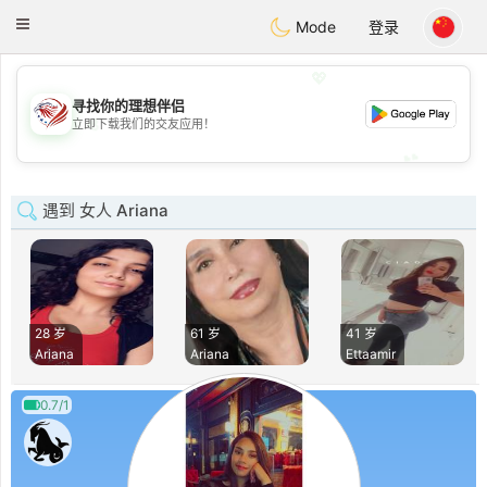
States
Dating
Toggle
Mode
登录
navigation
💖
寻找你的理想伴侣
💖
立即下载我们的交友应用！
💕
💕
遇到 女人 Ariana
28 岁
61 岁
41 岁
Ariana
Ariana
Ettaamir
0.7/1