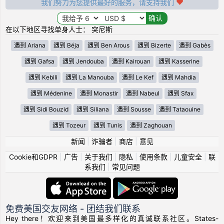
我们努力为您提供最好的服务，请支持我们
在以下地区寻找单身人士： 突尼斯
遇到 Ariana
遇到 Béja
遇到 Ben Arous
遇到 Bizerte
遇到 Gabès
遇到 Gafsa
遇到 Jendouba
遇到 Kairouan
遇到 Kasserine
遇到 Kebili
遇到 La Manouba
遇到 Le Kef
遇到 Mahdia
遇到 Médenine
遇到 Monastir
遇到 Nabeul
遇到 Sfax
遇到 Sidi Bouzid
遇到 Siliana
遇到 Sousse
遇到 Tataouine
遇到 Tozeur
遇到 Tunis
遇到 Zaghouan
新闻
|
诈骗者
|
商店
|
意见
Cookie和GDPR
|
广告
|
关于我们
|
隐私
|
使用条款
|
儿童安全
|
联
系我们
|
常见问题
免费美国交友网络 - 团结我们联系
Hey there！欢迎来到美国最多样化的真诚联系社区。States-