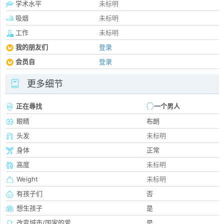
学术水平
未标明
吸烟
未标明
工作
未标明
我的朋友们
登录
会员自
登录
更多细节
正在尋找
一个男人
眼睛
布朗
头发
未标明
身体
正常
高度
未标明
Weight
未标明
有孩子们
否
想生孩子
是
改变城市/国家的爱
是