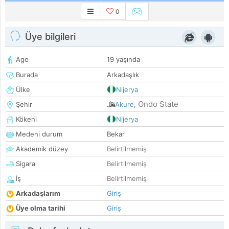
0
Üye bilgileri
Age
19 yaşında
Burada
Arkadaşlık
Ülke
Nijerya
Ondo State
Şehir
Akure
,
Kökeni
Nijerya
Medeni durum
Bekar
Akademik düzey
Belirtilmemiş
Sigara
Belirtilmemiş
İş
Belirtilmemiş
Arkadaşlarım
Giriş
Üye olma tarihi
Giriş