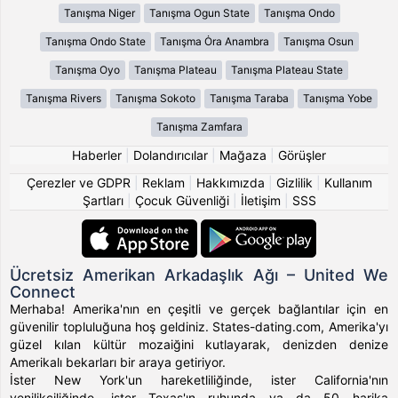
Tanışma Niger
Tanışma Ogun State
Tanışma Ondo
Tanışma Ondo State
Tanışma Ȯra Anambra
Tanışma Osun
Tanışma Oyo
Tanışma Plateau
Tanışma Plateau State
Tanışma Rivers
Tanışma Sokoto
Tanışma Taraba
Tanışma Yobe
Tanışma Zamfara
Haberler
|
Dolandırıcılar
|
Mağaza
|
Görüşler
Çerezler ve GDPR
|
Reklam
|
Hakkımızda
|
Gizlilik
|
Kullanım
Şartları
|
Çocuk Güvenliği
|
İletişim
|
SSS
Ücretsiz Amerikan Arkadaşlık Ağı – United We
Connect
Merhaba! Amerika'nın en çeşitli ve gerçek bağlantılar için en
güvenilir topluluğuna hoş geldiniz. States-dating.com, Amerika'yı
güzel kılan kültür mozaiğini kutlayarak, denizden denize
Amerikalı bekarları bir araya getiriyor.
İster New York'un hareketliliğinde, ister California'nın
yenilikçiliğinde, ister Texas'ın ruhunda ya da 50 harika