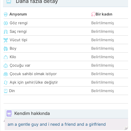
Daha fazla detay
Arıyorum
Bir kadın
Göz rengi
Belirtilmemiş
Saç rengi
Belirtilmemiş
Vücut tipi
Belirtilmemiş
Boy
Belirtilmemiş
Kilo
Belirtilmemiş
Çocuğu var
Belirtilmemiş
Çocuk sahibi olmak istiyor
Belirtilmemiş
Aşk için şehir/ülke değiştir
Belirtilmemiş
Din
Belirtilmemiş
Kendim hakkında
am a gentle guy and i need a friend and a girlfriend