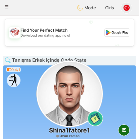
States
Dating
Toggle
Mode
Giriş
navigation
💖
Find Your Perfect Match
💖
Download our dating app now!
💕
💕
Tanışma Erkek içinde Ondo State
0.4/1
0
Shina1fatore1
Uzun zaman