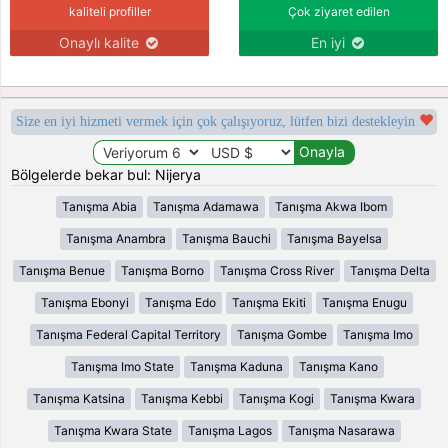
kaliteli profiller
Çok ziyaret edilen
Onaylı kalite
En iyi
Size en iyi hizmeti vermek için çok çalışıyoruz, lütfen bizi destekleyin
Bölgelerde bekar bul: Nijerya
Tanışma Abia
Tanışma Adamawa
Tanışma Akwa Ibom
Tanışma Anambra
Tanışma Bauchi
Tanışma Bayelsa
Tanışma Benue
Tanışma Borno
Tanışma Cross River
Tanışma Delta
Tanışma Ebonyi
Tanışma Edo
Tanışma Ekiti
Tanışma Enugu
Tanışma Federal Capital Territory
Tanışma Gombe
Tanışma Imo
Tanışma Imo State
Tanışma Kaduna
Tanışma Kano
Tanışma Katsina
Tanışma Kebbi
Tanışma Kogi
Tanışma Kwara
Tanışma Kwara State
Tanışma Lagos
Tanışma Nasarawa