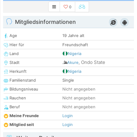
0
Mitgliedsinformationen
Age
19 Jahre alt
Hier für
Freundschaft
Land
Nigeria
Ondo State
Stadt
Akure
,
Herkunft
Nigeria
Familienstand
Single
Bildungsniveau
Nicht angegeben
Rauchen
Nicht angegeben
Beruf
Nicht angegeben
Meine Freunde
Login
Mitglied seit
Login