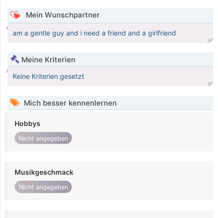
Mein Wunschpartner
am a gentle guy and i need a friend and a girlfriend
Meine Kriterien
Keine Kriterien gesetzt
Mich besser kennenlernen
Hobbys
Nicht angegeben
Musikgeschmack
Nicht angegeben