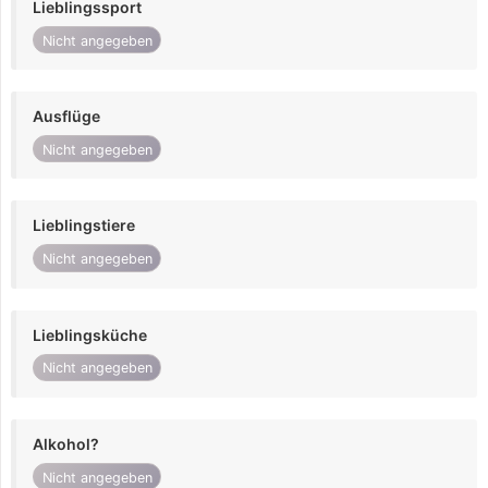
Lieblingssport
Nicht angegeben
Ausflüge
Nicht angegeben
Lieblingstiere
Nicht angegeben
Lieblingsküche
Nicht angegeben
Alkohol?
Nicht angegeben