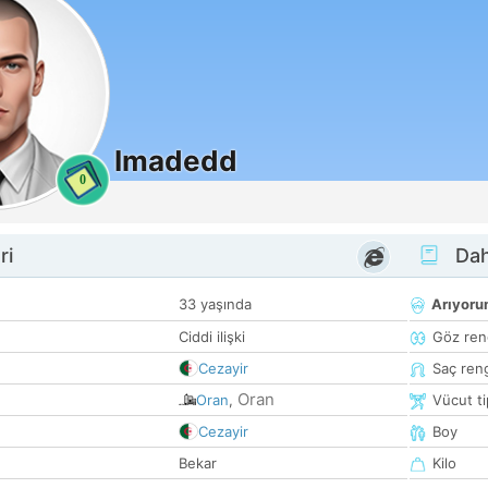
Imadedd
0
ri
Dah
33 yaşında
Arıyor
Ciddi ilişki
Göz ren
Cezayir
Saç ren
Oran
Oran
,
Vücut ti
Cezayir
Boy
Bekar
Kilo