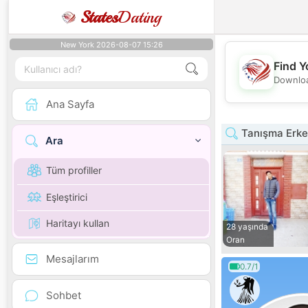
States
Dating
New York 2026-08-07 15:26
Find Y
Downloa
Ana Sayfa
Tanışma Erke
Ara
Tüm profiller
Eşleştirici
Haritayı kullan
28 yaşında
Oran
Mesajlarım
0.7/1
Sohbet