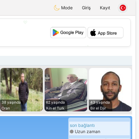
Mode
Giriş
Kayıt
💖
💕
38 yaşında
62 yaşında
43 yaşında
Oran
’Aïn el Turk
Bir el Djir
son bağlantı
Uzun zaman