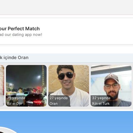
our Perfect Match
💖
d our dating app now!
💕
k içinde Oran
25 yaşında
27 yaşında
32 yaşında
Bir el Djir
Oran
’Aïn el Turk