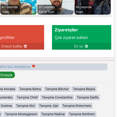
40 yaşında
32 yaşında
56 yaşında
Oran
’Aïn el Turk
Oran
Ziyaretçiler
 profiller
Çok ziyaret edilen
Onaylı kalite
En iyi
ütfen bizi destekleyin
ma Annaba
Tanışma Batna
Tanışma Béchar
Tanışma Béjaïa
oumerdes
Tanışma Chlef
Tanışma Constantine
Tanışma Djelfa
 Guelma
Tanışma Illizi
Tanışma Jijel
Tanışma Khenchela
a
Tanışma Mostaganem
Tanışma Naâma
Tanışma Northern