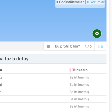
0 Görüntülemeler |
0 Yorumlar
bu profili bildir?
0
a fazla detay
um
Bir kadın
gi
Belirtilmemiş
gi
Belirtilmemiş
pi
Belirtilmemiş
Belirtilmemiş
Belirtilmemiş