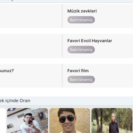
Müzik zevkleri
Belirtilmemiş
Favori Evcil Hayvanlar
Belirtilmemiş
usunuz?
Favori film
Belirtilmemiş
k içinde Oran