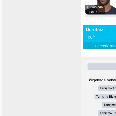
43 yaşında
Bir el Djir
Ücretsiz
%
100
Ücretsiz hiz
Bölgelerde bekar
Tanışma Ad
Tanışma Bisk
Tanışma
Tanışma L