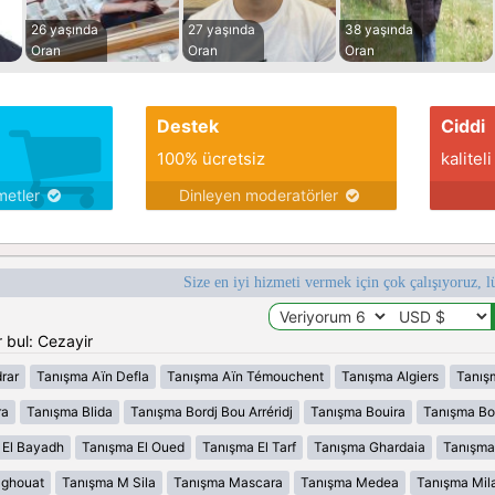
26 yaşında
27 yaşında
38 yaşında
Oran
Oran
Oran
Destek
Ciddi
100% ücretsiz
kaliteli
metler
Dinleyen moderatörler
Size en iyi hizmeti vermek için çok çalışıyoruz, l
 bul: Cezayir
rar
Tanışma Aïn Defla
Tanışma Aïn Témouchent
Tanışma Algiers
Tanış
ra
Tanışma Blida
Tanışma Bordj Bou Arréridj
Tanışma Bouira
Tanışma B
 El Bayadh
Tanışma El Oued
Tanışma El Tarf
Tanışma Ghardaia
Tanışma
aghouat
Tanışma M Sila
Tanışma Mascara
Tanışma Medea
Tanışma Mil