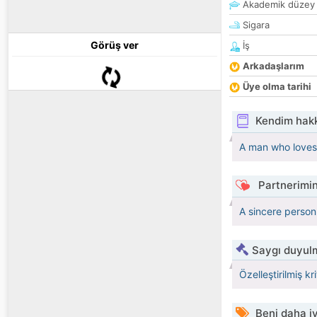
Akademik düzey
Sigara
Görüş ver
İş
Arkadaşlarım
Üye olma tarihi
Kendim hak
A man who loves 
Partnerimin
A sincere person 
Saygı duyulm
Özelleştirilmiş kr
Beni daha iy