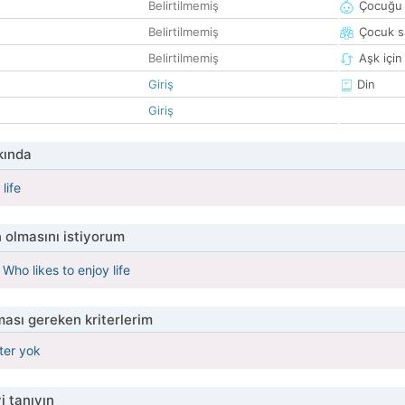
Belirtilmemiş
Çocuğu 
Belirtilmemiş
Çocuk sa
Belirtilmemiş
Aşk için
Giriş
Din
Giriş
kında
life
 olmasını istiyorum
Who likes to enjoy life
ası gereken kriterlerim
iter yok
i tanıyın