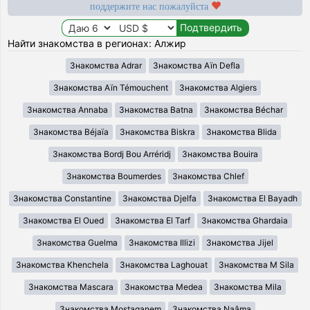
поддержите нас пожалуйста
Найти знакомства в регионах: Алжир
Знакомства Adrar
Знакомства Aïn Defla
Знакомства Aïn Témouchent
Знакомства Algiers
Знакомства Annaba
Знакомства Batna
Знакомства Béchar
Знакомства Béjaïa
Знакомства Biskra
Знакомства Blida
Знакомства Bordj Bou Arréridj
Знакомства Bouira
Знакомства Boumerdes
Знакомства Chlef
Знакомства Constantine
Знакомства Djelfa
Знакомства El Bayadh
Знакомства El Oued
Знакомства El Tarf
Знакомства Ghardaia
Знакомства Guelma
Знакомства Illizi
Знакомства Jijel
Знакомства Khenchela
Знакомства Laghouat
Знакомства M Sila
Знакомства Mascara
Знакомства Medea
Знакомства Mila
Знакомства Mostaganem
Знакомства Naâma