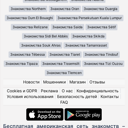
Знакомства Northern
Знакомства Oran
Знакомства Ouargla
Знакомства Oum El Bouaghi
Знакомства Persekutuan Kuala Lumpur
Знакомства Relizane
Знакомства Saida
Знакомства Sétif
Знакомства Sidi Bel Abbès
Знакомства Skikda
Знакомства Souk Ahras
Знакомства Tamanrasset
Знакомства Tébessa
Знакомства Tiaret
Знакомства Tindouf
Знакомства Tipaza
Знакомства Tissemsilt
Знакомства Tizi Ouzou
Знакомства Tlemcen
Новости
|
Мошенники
|
Магазин
|
Отзывы
Cookies и GDPR
|
Реклама
|
О нас
|
Конфиденциальность
|
Условия использования
|
Безопасность детей
|
Контакты
|
FAQ
Бесплатная американская сеть знакомств –