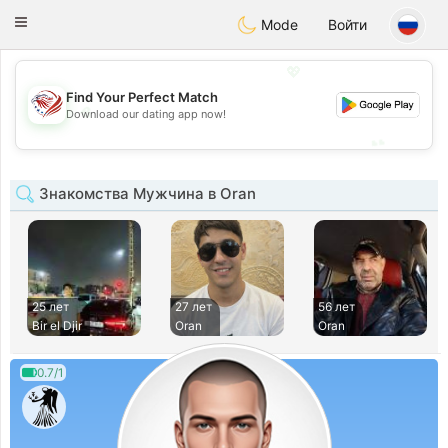
States
Dating
Toggle
Mode
Войти
navigation
💖
Find Your Perfect Match
💖
Download our dating app now!
💕
💕
Знакомства Мужчина в Oran
25 лет
27 лет
56 лет
Bir el Djir
Oran
Oran
0.7/1