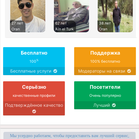
27 лет
62 лет
38 лет
Oran
’Aïn el Turk
Oran
Бесплатно
Поддержка
%
100
100% бесплатно
Бесплатные услуги
Модераторы на связи
Серьёзно
Посетители
качественные профили
Очень популярно
Подтверждённое качество
Лучший
Мы усердно работаем, чтобы предоставить вам лучший сервис,