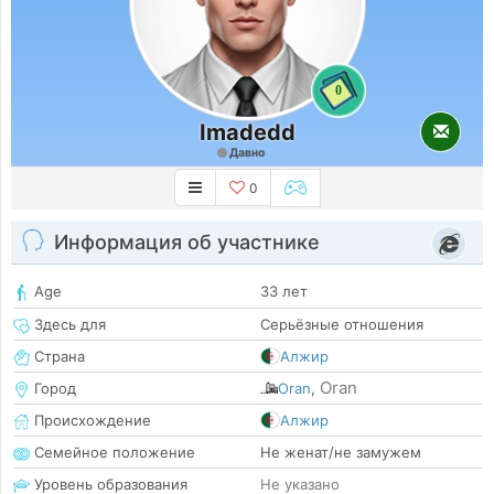
0
Imadedd
Давно
0
Информация об участнике
Age
33 лет
Здесь для
Серьёзные отношения
Страна
Алжир
Oran
Город
Oran
,
Происхождение
Алжир
Семейное положение
Не женат/не замужем
Уровень образования
Не указано