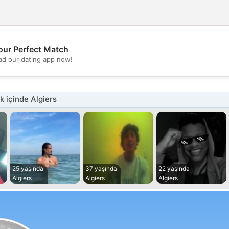
our Perfect Match
💖
d our dating app now!
💕
 içinde Algiers
25 yaşında
37 yaşında
22 yaşında
Algiers
Algiers
Algiers