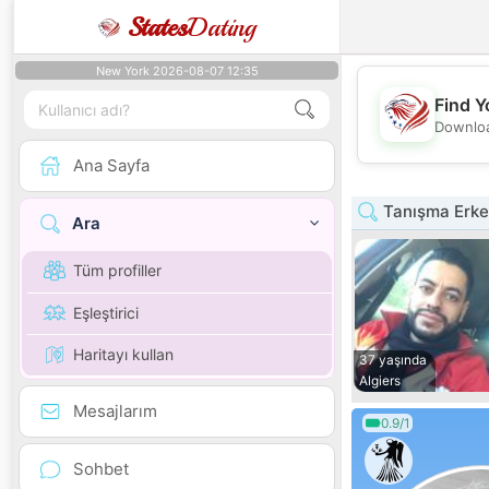
States
Dating
New York 2026-08-07 12:35
Find Y
Downloa
Ana Sayfa
Tanışma Erkek
Ara
Tüm profiller
Eşleştirici
Haritayı kullan
37 yaşında
Algiers
Mesajlarım
0.9/1
Sohbet