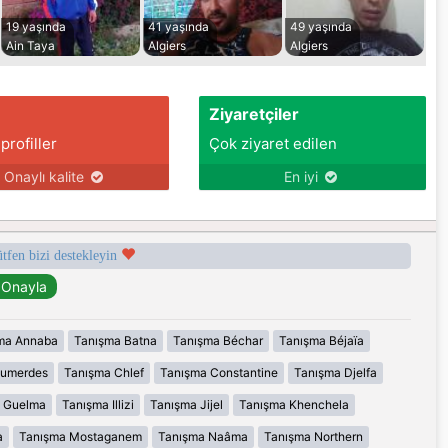
19 yaşında
41 yaşında
49 yaşında
Ain Taya
Algiers
Algiers
Ziyaretçiler
 profiller
Çok ziyaret edilen
Onaylı kalite
En iyi
ütfen bizi destekleyin
ma Annaba
Tanışma Batna
Tanışma Béchar
Tanışma Béjaïa
oumerdes
Tanışma Chlef
Tanışma Constantine
Tanışma Djelfa
 Guelma
Tanışma Illizi
Tanışma Jijel
Tanışma Khenchela
a
Tanışma Mostaganem
Tanışma Naâma
Tanışma Northern