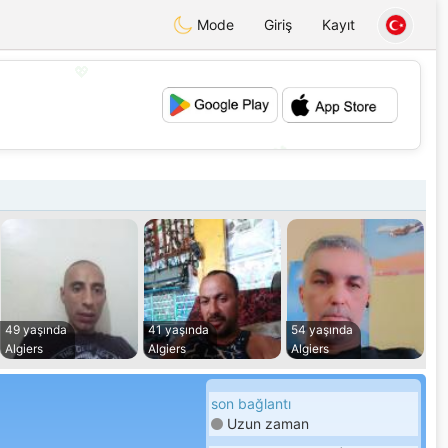
Mode
Giriş
Kayıt
💖
💕
49 yaşında
41 yaşında
54 yaşında
Algiers
Algiers
Algiers
son bağlantı
Uzun zaman