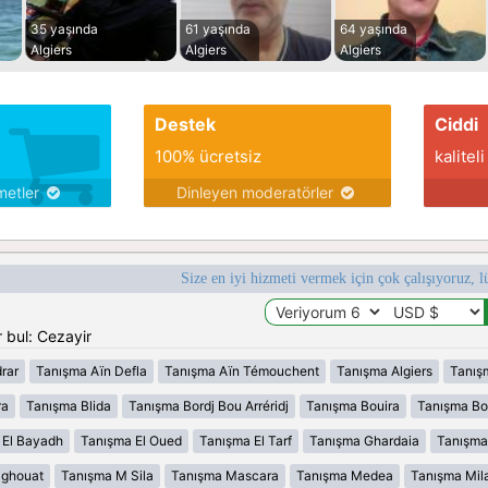
35 yaşında
61 yaşında
64 yaşında
Algiers
Algiers
Algiers
Destek
Ciddi
100% ücretsiz
kaliteli
metler
Dinleyen moderatörler
Size en iyi hizmeti vermek için çok çalışıyoruz, l
 bul: Cezayir
rar
Tanışma Aïn Defla
Tanışma Aïn Témouchent
Tanışma Algiers
Tanış
ra
Tanışma Blida
Tanışma Bordj Bou Arréridj
Tanışma Bouira
Tanışma B
 El Bayadh
Tanışma El Oued
Tanışma El Tarf
Tanışma Ghardaia
Tanışma
aghouat
Tanışma M Sila
Tanışma Mascara
Tanışma Medea
Tanışma Mil