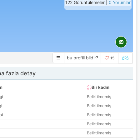
122 Görüntülemeler |
0 Yorumlar
bu profili bildir?
15
a fazla detay
um
Bir kadın
gi
Belirtilmemiş
gi
Belirtilmemiş
pi
Belirtilmemiş
Belirtilmemiş
Belirtilmemiş