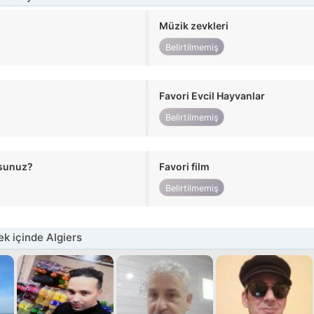
Müzik zevkleri
Belirtilmemiş
Favori Evcil Hayvanlar
Belirtilmemiş
usunuz?
Favori film
Belirtilmemiş
k içinde Algiers