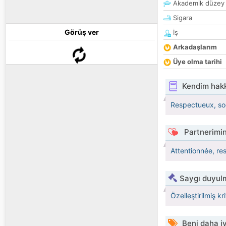
Akademik düzey
Sigara
Görüş ver
İş
Arkadaşlarım
Üye olma tarihi
Kendim hak
Respectueux, soci
Partnerimin
Attentionnée, re
Saygı duyulm
Özelleştirilmiş kr
Beni daha iy