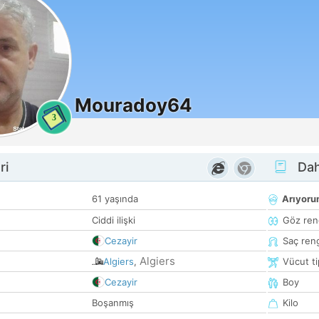
Mouradoy64
3
ri
Dah
61 yaşında
Arıyor
Ciddi ilişki
Göz ren
Cezayir
Saç ren
Algiers
Algiers
,
Vücut ti
Cezayir
Boy
Boşanmış
Kilo