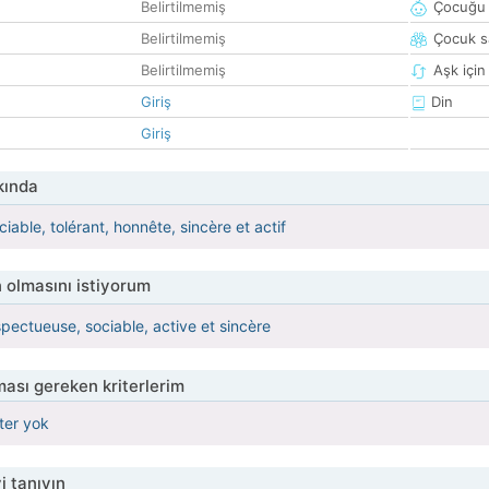
Belirtilmemiş
Çocuğu 
Belirtilmemiş
Çocuk sa
Belirtilmemiş
Aşk için
Giriş
Din
Giriş
kında
able, tolérant, honnête, sincère et actif
 olmasını istiyorum
spectueuse, sociable, active et sincère
ası gereken kriterlerim
iter yok
i tanıyın