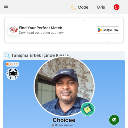
States
Dating
Toggle
Mode
Giriş
navigation
💖
Find Your Perfect Match
💖
Download our dating app now!
💕
💕
Tanışma Erkek içinde Kwara
0.4/1
1
Choicee
Uzun zaman