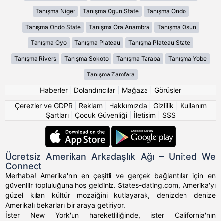
Tanışma Niger
Tanışma Ogun State
Tanışma Ondo
Tanışma Ondo State
Tanışma Ȯra Anambra
Tanışma Osun
Tanışma Oyo
Tanışma Plateau
Tanışma Plateau State
Tanışma Rivers
Tanışma Sokoto
Tanışma Taraba
Tanışma Yobe
Tanışma Zamfara
Haberler
|
Dolandırıcılar
|
Mağaza
|
Görüşler
Çerezler ve GDPR
|
Reklam
|
Hakkımızda
|
Gizlilik
|
Kullanım
Şartları
|
Çocuk Güvenliği
|
İletişim
|
SSS
Ücretsiz Amerikan Arkadaşlık Ağı – United We
Connect
Merhaba! Amerika'nın en çeşitli ve gerçek bağlantılar için en
güvenilir topluluğuna hoş geldiniz. States-dating.com, Amerika'yı
güzel kılan kültür mozaiğini kutlayarak, denizden denize
Amerikalı bekarları bir araya getiriyor.
İster New York'un hareketliliğinde, ister California'nın