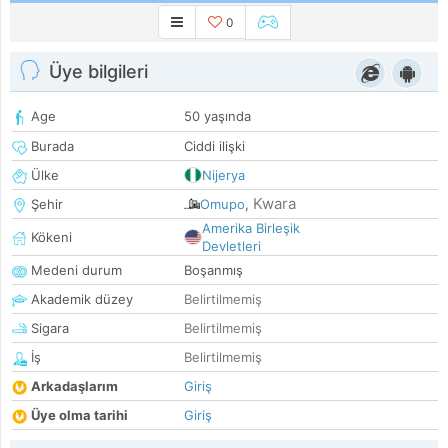
0
Üye bilgileri
Age
50 yaşında
Burada
Ciddi ilişki
Ülke
Nijerya
Kwara
Şehir
Omupo
,
Amerika Birleşik
Kökeni
Devletleri
Medeni durum
Boşanmış
Akademik düzey
Belirtilmemiş
Sigara
Belirtilmemiş
İş
Belirtilmemiş
Arkadaşlarım
Giriş
Üye olma tarihi
Giriş