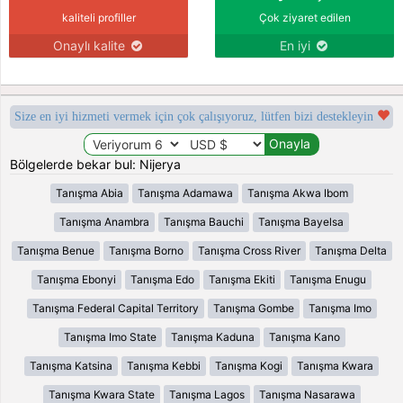
kaliteli profiller
Çok ziyaret edilen
Onaylı kalite
En iyi
Size en iyi hizmeti vermek için çok çalışıyoruz, lütfen bizi destekleyin
Bölgelerde bekar bul: Nijerya
Tanışma Abia
Tanışma Adamawa
Tanışma Akwa Ibom
Tanışma Anambra
Tanışma Bauchi
Tanışma Bayelsa
Tanışma Benue
Tanışma Borno
Tanışma Cross River
Tanışma Delta
Tanışma Ebonyi
Tanışma Edo
Tanışma Ekiti
Tanışma Enugu
Tanışma Federal Capital Territory
Tanışma Gombe
Tanışma Imo
Tanışma Imo State
Tanışma Kaduna
Tanışma Kano
Tanışma Katsina
Tanışma Kebbi
Tanışma Kogi
Tanışma Kwara
Tanışma Kwara State
Tanışma Lagos
Tanışma Nasarawa