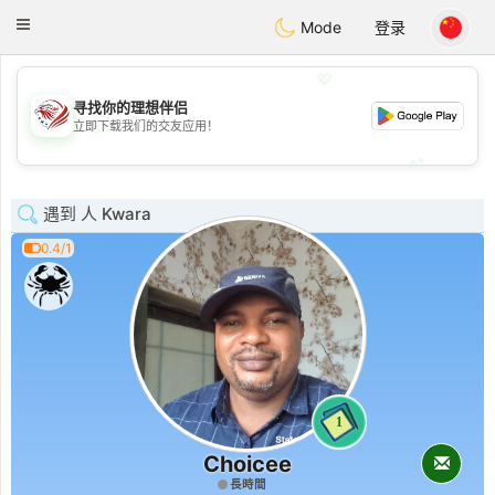
States
Dating
Toggle
Mode
登录
navigation
💖
寻找你的理想伴侣
💖
立即下载我们的交友应用！
💕
💕
遇到 人 Kwara
0.4/1
1
Choicee
長時間