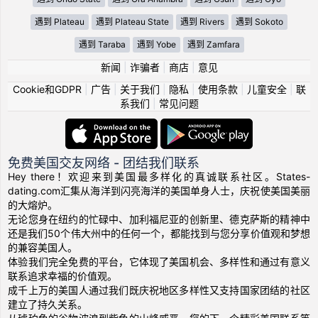
遇到 Plateau
遇到 Plateau State
遇到 Rivers
遇到 Sokoto
遇到 Taraba
遇到 Yobe
遇到 Zamfara
新闻
|
诈骗者
|
商店
|
意见
Cookie和GDPR
|
广告
|
关于我们
|
隐私
|
使用条款
|
儿童安全
|
联
系我们
|
常见问题
免费美国交友网络 - 团结我们联系
Hey there！欢迎来到美国最多样化的真诚联系社区。States-
dating.com汇集从海洋到闪亮海洋的美国单身人士，庆祝使美国美丽
的大熔炉。
无论您身在纽约的忙碌中、加利福尼亚的创新里、德克萨斯的精神中
还是我们50个伟大州中的任何一个，都能找到与您分享价值观和梦想
的兼容美国人。
体验我们完全免费的平台，它体现了美国机会、多样性和通过有意义
联系追求幸福的价值观。
成千上万的美国人通过我们既庆祝地区多样性又支持国家团结的社区
建立了持久关系。