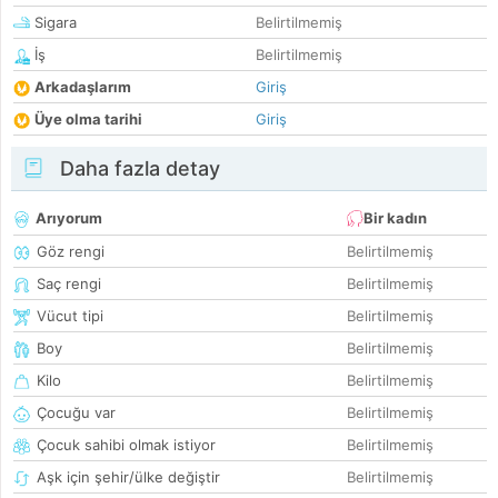
Sigara
Belirtilmemiş
İş
Belirtilmemiş
Arkadaşlarım
Giriş
Üye olma tarihi
Giriş
Daha fazla detay
Arıyorum
Bir kadın
Göz rengi
Belirtilmemiş
Saç rengi
Belirtilmemiş
Vücut tipi
Belirtilmemiş
Boy
Belirtilmemiş
Kilo
Belirtilmemiş
Çocuğu var
Belirtilmemiş
Çocuk sahibi olmak istiyor
Belirtilmemiş
Aşk için şehir/ülke değiştir
Belirtilmemiş