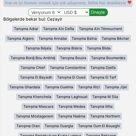
Size en iyi hizmeti vermek için çok çalışıyoruz, lütfen bizi destekleyin
Bölgelerde bekar bul: Cezayir
Tanışma Adrar
Tanışma Aïn Defla
Tanışma Aïn Témouchent
Tanışma Algiers
Tanışma Annaba
Tanışma Batna
Tanışma Béchar
Tanışma Béjaïa
Tanışma Biskra
Tanışma Blida
Tanışma Bordj Bou Arréridj
Tanışma Bouira
Tanışma Boumerdes
Tanışma Chlef
Tanışma Constantine
Tanışma Djelfa
Tanışma El Bayadh
Tanışma El Oued
Tanışma El Tarf
Tanışma Ghardaia
Tanışma Guelma
Tanışma Illizi
Tanışma Jijel
Tanışma Khenchela
Tanışma Laghouat
Tanışma M Sila
Tanışma Mascara
Tanışma Medea
Tanışma Mila
Tanışma Mostaganem
Tanışma Naâma
Tanışma Northern
Tanışma Oran
Tanışma Ouargla
Tanışma Oum El Bouaghi
Tanışma Persekutuan Kuala Lumpur
Tanışma Relizane