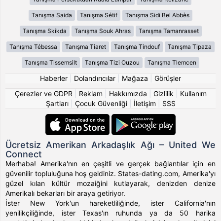
Tanışma Saida
Tanışma Sétif
Tanışma Sidi Bel Abbès
Tanışma Skikda
Tanışma Souk Ahras
Tanışma Tamanrasset
Tanışma Tébessa
Tanışma Tiaret
Tanışma Tindouf
Tanışma Tipaza
Tanışma Tissemsilt
Tanışma Tizi Ouzou
Tanışma Tlemcen
Haberler
|
Dolandırıcılar
|
Mağaza
|
Görüşler
Çerezler ve GDPR
|
Reklam
|
Hakkımızda
|
Gizlilik
|
Kullanım
Şartları
|
Çocuk Güvenliği
|
İletişim
|
SSS
Ücretsiz Amerikan Arkadaşlık Ağı – United We
Connect
Merhaba! Amerika'nın en çeşitli ve gerçek bağlantılar için en
güvenilir topluluğuna hoş geldiniz. States-dating.com, Amerika'yı
güzel kılan kültür mozaiğini kutlayarak, denizden denize
Amerikalı bekarları bir araya getiriyor.
İster New York'un hareketliliğinde, ister California'nın
yenilikçiliğinde, ister Texas'ın ruhunda ya da 50 harika