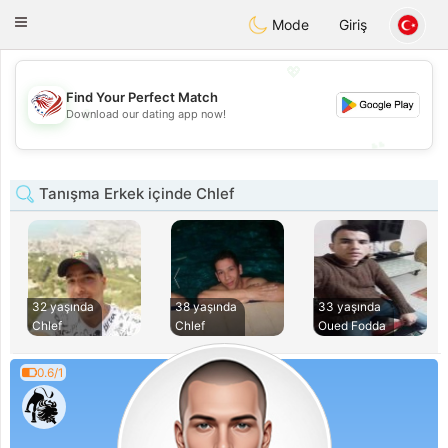
States
Dating
Toggle
Mode
Giriş
navigation
💖
Find Your Perfect Match
💖
Download our dating app now!
💕
💕
Tanışma Erkek içinde Chlef
32 yaşında
38 yaşında
33 yaşında
Chlef
Chlef
Oued Fodda
0.6/1