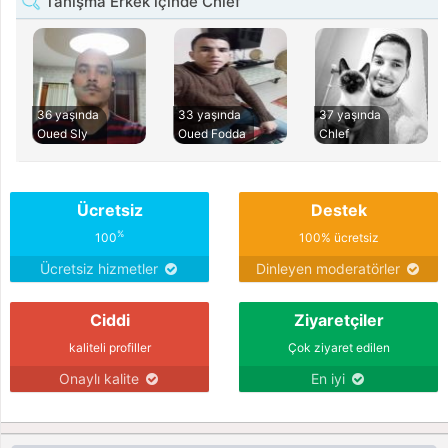
Tanışma Erkek içinde Chlef
36 yaşında
33 yaşında
37 yaşında
Oued Sly
Oued Fodda
Chlef
Ücretsiz
Destek
%
100
100% ücretsiz
Ücretsiz hizmetler
Dinleyen moderatörler
Ciddi
Ziyaretçiler
kaliteli profiller
Çok ziyaret edilen
Onaylı kalite
En iyi