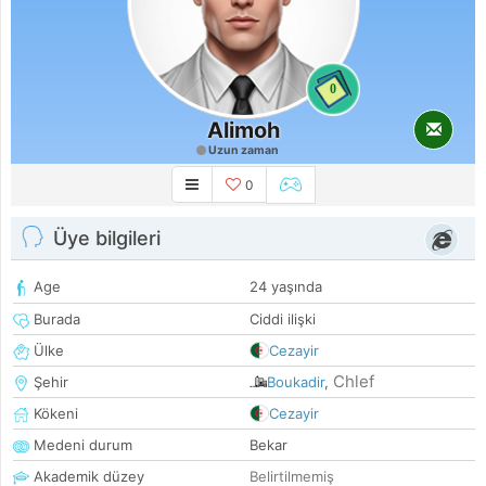
0
Alimoh
Uzun zaman
0
Üye bilgileri
Age
24 yaşında
Burada
Ciddi ilişki
Ülke
Cezayir
Chlef
Şehir
Boukadir
,
Kökeni
Cezayir
Medeni durum
Bekar
Akademik düzey
Belirtilmemiş