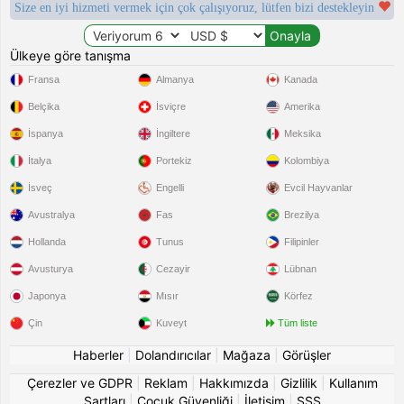
Size en iyi hizmeti vermek için çok çalışıyoruz, lütfen bizi destekleyin
Ülkeye göre tanışma
Fransa
Almanya
Kanada
Belçika
İsviçre
Amerika
İspanya
İngiltere
Meksika
İtalya
Portekiz
Kolombiya
İsveç
Engelli
Evcil Hayvanlar
Avustralya
Fas
Brezilya
Hollanda
Tunus
Filipinler
Avusturya
Cezayir
Lübnan
Japonya
Mısır
Körfez
Çin
Kuveyt
Tüm liste
Haberler
|
Dolandırıcılar
|
Mağaza
|
Görüşler
Çerezler ve GDPR
|
Reklam
|
Hakkımızda
|
Gizlilik
|
Kullanım
Şartları
|
Çocuk Güvenliği
|
İletişim
|
SSS