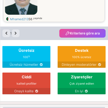
yaşında
Mhamed213
56
1
Kriterlere göre ara
Ücretsiz
Destek
%
100
100% ücretsiz
Ücretsiz hizmetler
Dinleyen moderatörler
Ciddi
Ziyaretçiler
kaliteli profiller
Çok ziyaret edilen
Onaylı kalite
En iyi