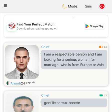
States
Dating
Toggle
Mode
Giriş
navigation
💖
Find Your Perfect Match
Download our dating app now!
💖
💕
💕
Chlef
0.6
I am a respectable person and I am
looking for a serious woman for
marriage, who is from Europe or Asia
yaşında
Alimoh
24
Chlef
0.9
gentille sereux honete