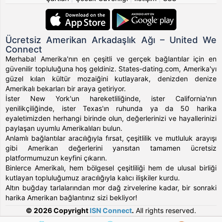
Ücretsiz Amerikan Arkadaşlık Ağı – United We
Connect
Merhaba! Amerika'nın en çeşitli ve gerçek bağlantılar için en
güvenilir topluluğuna hoş geldiniz. States-dating.com, Amerika'yı
güzel kılan kültür mozaiğini kutlayarak, denizden denize
Amerikalı bekarları bir araya getiriyor.
İster New York'un hareketliliğinde, ister California'nın
yenilikçiliğinde, ister Texas'ın ruhunda ya da 50 harika
eyaletimizden herhangi birinde olun, değerlerinizi ve hayallerinizi
paylaşan uyumlu Amerikalıları bulun.
Anlamlı bağlantılar aracılığıyla fırsat, çeşitlilik ve mutluluk arayışı
gibi Amerikan değerlerini yansıtan tamamen ücretsiz
platformumuzun keyfini çıkarın.
Binlerce Amerikalı, hem bölgesel çeşitliliği hem de ulusal birliği
kutlayan topluluğumuz aracılığıyla kalıcı ilişkiler kurdu.
Altın buğday tarlalarından mor dağ zirvelerine kadar, bir sonraki
harika Amerikan bağlantınız sizi bekliyor!
© 2026 Copyright
ISN Connect
.
All rights reserved.