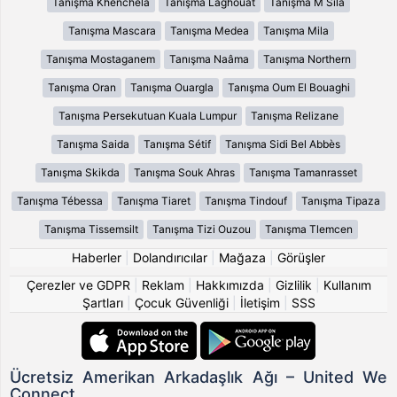
Tanışma Khenchela
Tanışma Laghouat
Tanışma M Sila
Tanışma Mascara
Tanışma Medea
Tanışma Mila
Tanışma Mostaganem
Tanışma Naâma
Tanışma Northern
Tanışma Oran
Tanışma Ouargla
Tanışma Oum El Bouaghi
Tanışma Persekutuan Kuala Lumpur
Tanışma Relizane
Tanışma Saida
Tanışma Sétif
Tanışma Sidi Bel Abbès
Tanışma Skikda
Tanışma Souk Ahras
Tanışma Tamanrasset
Tanışma Tébessa
Tanışma Tiaret
Tanışma Tindouf
Tanışma Tipaza
Tanışma Tissemsilt
Tanışma Tizi Ouzou
Tanışma Tlemcen
Haberler
|
Dolandırıcılar
|
Mağaza
|
Görüşler
Çerezler ve GDPR
|
Reklam
|
Hakkımızda
|
Gizlilik
|
Kullanım
Şartları
|
Çocuk Güvenliği
|
İletişim
|
SSS
Ücretsiz Amerikan Arkadaşlık Ağı – United We
Connect