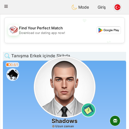
States
Dating
Toggle
Mode
Giriş
navigation
💖
Find Your Perfect Match
💖
Download our dating app now!
💕
💕
Tanışma Erkek içinde Skikda
0.6/1
2
Shadows
Uzun zaman