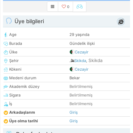
0
Üye bilgileri
Age
29 yaşında
Burada
Gündelik ilişki
Ülke
Cezayir
Skikda
Şehir
Skikda
,
Kökeni
Cezayir
Medeni durum
Bekar
Akademik düzey
Belirtilmemiş
Sigara
Belirtilmemiş
İş
Belirtilmemiş
Arkadaşlarım
Giriş
Üye olma tarihi
Giriş