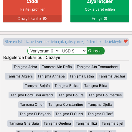
Ciddi
Ziyaretçiler
kaliteli profiller
Çok ziyaret edilen
Onaylı kalite
En iyi
Size en iyi hizmeti vermek için çok çalışıyoruz, lütfen bizi destekleyin
Bölgelerde bekar bul: Cezayir
Tanışma Adrar
Tanışma Aïn Defla
Tanışma Aïn Témouchent
Tanışma Algiers
Tanışma Annaba
Tanışma Batna
Tanışma Béchar
Tanışma Béjaïa
Tanışma Biskra
Tanışma Blida
Tanışma Bordj Bou Arréridj
Tanışma Bouira
Tanışma Boumerdes
Tanışma Chlef
Tanışma Constantine
Tanışma Djelfa
Tanışma El Bayadh
Tanışma El Oued
Tanışma El Tarf
Tanışma Ghardaia
Tanışma Guelma
Tanışma Illizi
Tanışma Jijel