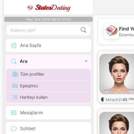
States
Dating
New York 2026-08-07 07:03
Find Y
Downloa
Ana Sayfa
Ara
Tüm profiller
Eşleştirici
Haritayı kullan
yaş
Mirach21
45
Mesajlarım
Sohbet