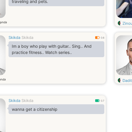
traveling and pets.
şında
Zino
Skikda
Skikda
0.6
Im a boy who play with guitar.. Sing.. And
practice fitness.. Watch series..
ında
Dadi
Skikda
Skikda
0.7
wanna get a citizenship