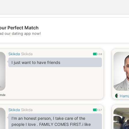
our Perfect Match
d our dating app now!
💖
💕
Skikda
Skikda
0.8
I just want to have friends
ında
Ham
Skikda
Skikda
0.7
I'm an honest person, I take care of the
people I love . FAMILY COMES FIRST.i like