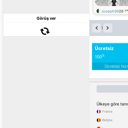
ya
Joseph99
26
Görüş ver
1
Ücretsiz
%
100
Ücretsiz hiz
Ülkeye göre tan
Fransa
Belçika