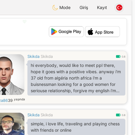
Mode
Giriş
Kayıt
💖
💕
Skikda
Skikda
0.8
hi everybody, would like to meet ppl there,
hope it goes with a positive vibes. anyway i'm
37 old from algéria north africa i'm a
buisnessman looking for a good women for
seriouse relationship, forgive my english i'm
new.
yaşında
za86
39
Skikda
Skikda
0.8
simple, i love life, traveling and playing chess
with friends or online