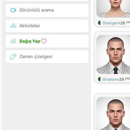
Görüntülü arama
ya
Divergent
26
Aktiviteler
Bağış Yap
Zaman çizelgesi
yaş
Shadows
29