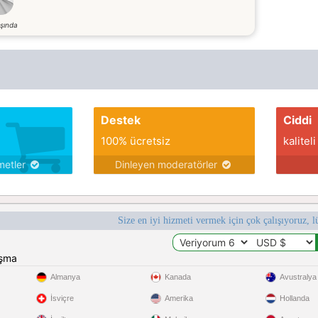
şında
Destek
Ciddi
100% ücretsiz
kaliteli
metler
Dinleyen moderatörler
Size en iyi hizmeti vermek için çok çalışıyoruz, l
ışma
Almanya
Kanada
Avustralya
İsviçre
Amerika
Hollanda