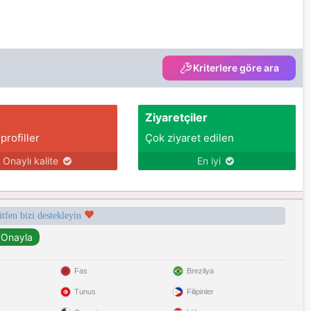
Kriterlere göre ara
Ziyaretçiler
 profiller
Çok ziyaret edilen
Onaylı kalite
En iyi
ütfen bizi destekleyin
Fas
Brezilya
Tunus
Filipinler