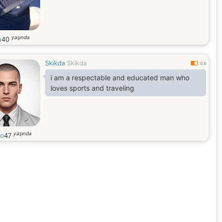
yaşında
u
40
Skikda
Skikda
0.6
i am a respectable and educated man who
loves sports and traveling
yaşında
to
47