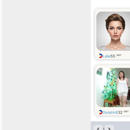
лет
Lalai
55
лет
Gelatin8
32
1