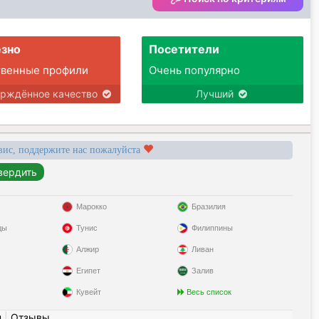
зно
Посетители
твенные профили
Очень популярно
ерждённое качество
Лучший
вис, поддержите нас пожалуйста
Марокко
Бразилия
ды
Тунис
Филиппины
Алжир
Ливан
Египет
Залив
Кувейт
Весь список
н
|
Отзывы