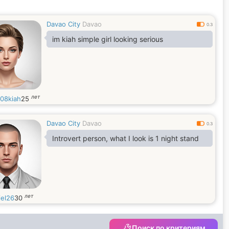
Davao City
Davao
0.3
im kiah simple girl looking serious
лет
08kiah
25
Davao City
Davao
0.3
Introvert person, what I look is 1 night stand
лет
iel26
30
Поиск по критериям