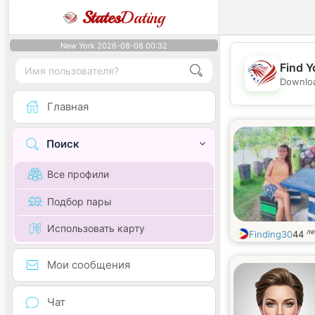
States
Dating
New York 2026-08-08 00:32
Find Y
Downloa
Главная
Поиск
Все профили
Подбор пары
Использовать карту
ле
Finding30
44
Мои сообщения
Чат