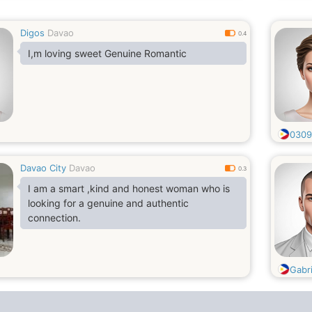
Digos
Davao
0.4
I,m loving sweet Genuine Romantic
0309
Davao City
Davao
0.3
I am a smart ,kind and honest woman who is
looking for a genuine and authentic
connection.
Gabr