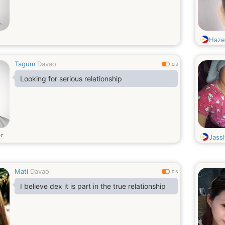
Hazel
Tagum
Davao
0.3
Looking for serious relationship
ет
Jass
Mati
Davao
0.3
I believe dex it is part in the true relationship