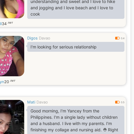
understanding and sweet and I love to hike
and jogging and I love beach and I love to
cook
лет
l
34
Digos
Davao
0.4
I'm looking for serious relationship
лет
lyn
20
Mati
Davao
0.5
Good morning, I'm Yancey from the
Philippines. I'm a single lady without children
and a husband. I live with my parents. I'm
finishing my collage and nursing aid. ⛑️ Right