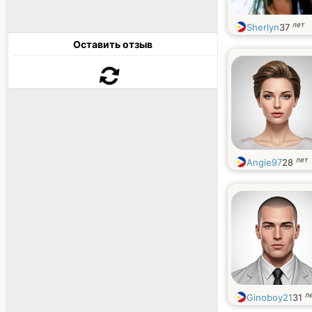
лет
Sherlyn
37
Оставить отзыв
лет
Angie97
28
л
Ginoboy21
31