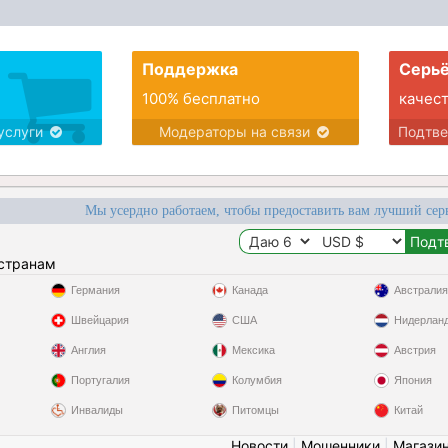
Поддержка
Серьё
100% бесплатно
качес
услуги
Модераторы на связи
Подтв
Мы усердно работаем, чтобы предоставить вам лучший сер
 странам
Германия
Канада
Австралия
Швейцария
США
Нидерлан
Англия
Мексика
Австрия
Португалия
Колумбия
Япония
Инвалиды
Питомцы
Китай
Новости
|
Мошенники
|
Магази