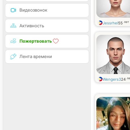
Видеозвонок
лет
Jessrhel
55
Активность
Пожертвовать
Лента времени
л
Wengers3
24