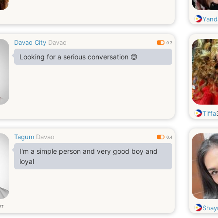
Yand
Davao City
Davao
0.3
Looking for a serious conversation 😊
Tiffa
Tagum
Davao
0.4
I'm a simple person and very good boy and
loyal
ет
Shay