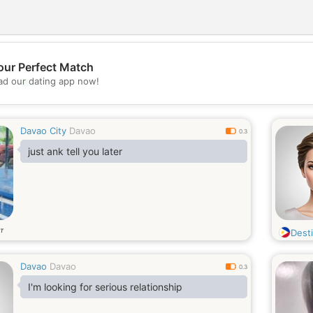
our Perfect Match
💖
d our dating app now!
💕
Davao City
Davao
0.3
just ank tell you later
т
Dest
Davao
Davao
0.3
I'm looking for serious relationship