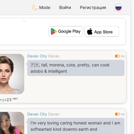
Mode
Войти
Регистрация
💖
💕
Davao City
Davao
0.3
🇵🇭, tall, morena, cute, pretty, can cook
adobo & intelligent
лет
inyx
23
Davao City
Davao
0.5
I'm very loving caring honest woman and I am
sofhearted kind downto earth and