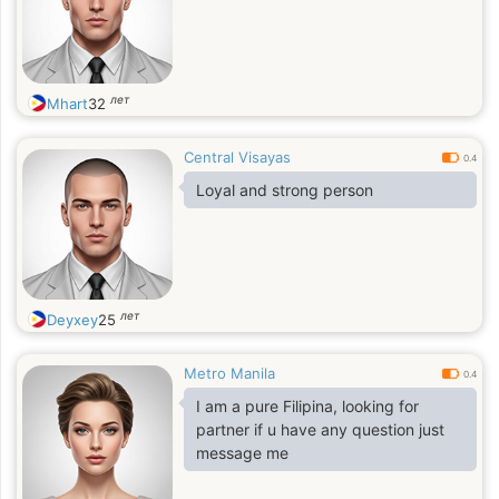
лет
Mhart
32
Central Visayas
0.4
Loyal and strong person
лет
Deyxey
25
Metro Manila
0.4
I am a pure Filipina, looking for
partner if u have any question just
message me