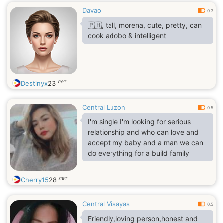
Davao
0.3
🇵🇭, tall, morena, cute, pretty, can
cook adobo & intelligent
лет
Destinyx
23
Central Luzon
0.5
I'm single I'm looking for serious
relationship and who can love and
accept my baby and a man we can
do everything for a build family
лет
Cherry15
28
Central Visayas
0.5
Friendly,loving person,honest and