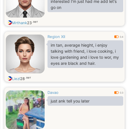
interested I'm just had me add let's
go on
лет
Mrthank
23
Region XII
0.4
im tan, average hieght, i enjoy
talking with friend, i love cooking, i
love gardening and i love to wor, my
eyes are black and hair.
лет
Liezl
28
Davao
0.3
just ank tell you later