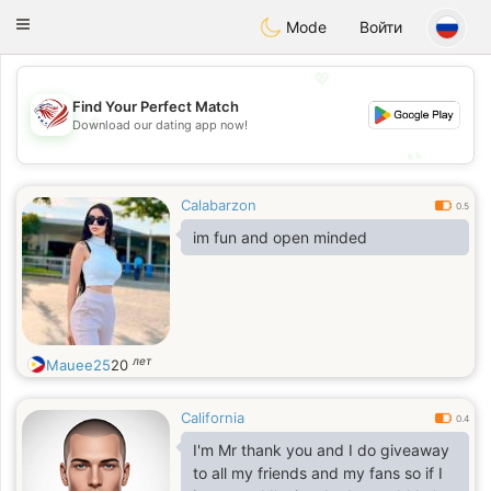
States
Dating
Toggle
Mode
Войти
navigation
💖
Find Your Perfect Match
💖
Download our dating app now!
💕
💕
Calabarzon
0.5
im fun and open minded
лет
Mauee25
20
California
0.4
I'm Mr thank you and I do giveaway
to all my friends and my fans so if I