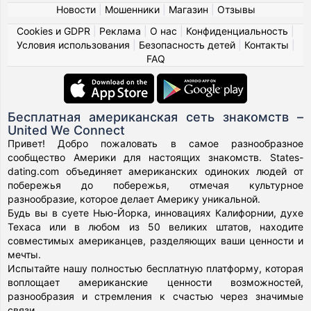
Новости
|
Мошенники
|
Магазин
|
Отзывы
Cookies и GDPR
|
Реклама
|
О нас
|
Конфиденциальность
|
Условия использования
|
Безопасность детей
|
Контакты
|
FAQ
Бесплатная американская сеть знакомств –
United We Connect
Привет! Добро пожаловать в самое разнообразное
сообщество Америки для настоящих знакомств. States-
dating.com объединяет американских одиноких людей от
побережья до побережья, отмечая культурное
разнообразие, которое делает Америку уникальной.
Будь вы в суете Нью-Йорка, инновациях Калифорнии, духе
Техаса или в любом из 50 великих штатов, находите
совместимых американцев, разделяющих ваши ценности и
мечты.
Испытайте нашу полностью бесплатную платформу, которая
воплощает американские ценности возможностей,
разнообразия и стремления к счастью через значимые
связи.