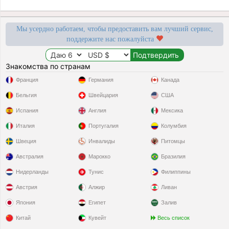
Мы усердно работаем, чтобы предоставить вам лучший сервис,
поддержите нас пожалуйста
Знакомства по странам
Франция
Германия
Канада
Бельгия
Швейцария
США
Испания
Англия
Мексика
Италия
Португалия
Колумбия
Швеция
Инвалиды
Питомцы
Австралия
Марокко
Бразилия
Нидерланды
Тунис
Филиппины
Австрия
Алжир
Ливан
Япония
Египет
Залив
Китай
Кувейт
Весь список