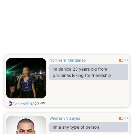
Northern Mindanao
0.5
im danica 23 years old from
philipines loking for friendship
лет
Danica2003
23
Western Visayas
0.4
Im a shy type of person