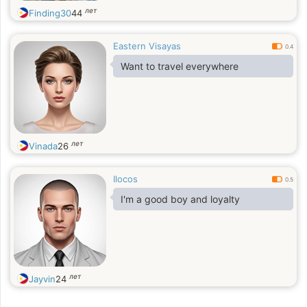
лет
Finding30
44
Eastern Visayas
0.4
Want to travel everywhere
лет
Vinada
26
Ilocos
0.5
I'm a good boy and loyalty
лет
Jayvin
24