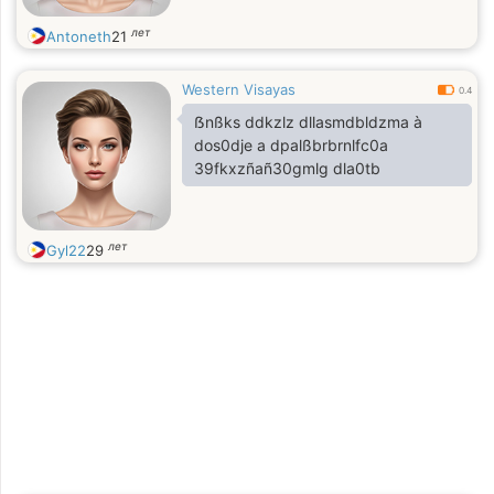
лет
Antoneth
21
Western Visayas
0.4
ẞnßks ddkzlz dllasmdbldzma à
dos0dje a dpalßbrbrnlfc0a
39fkxzñañ30gmlg dla0tb
лет
Gyl22
29