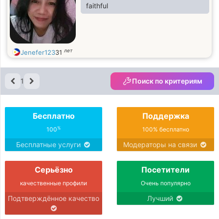
faithful
лет
Jenefer123
31
1
Поиск по критериям
Бесплатно
Поддержка
%
100
100% бесплатно
Бесплатные услуги
Модераторы на связи
Серьёзно
Посетители
качественные профили
Очень популярно
Подтверждённое качество
Лучший