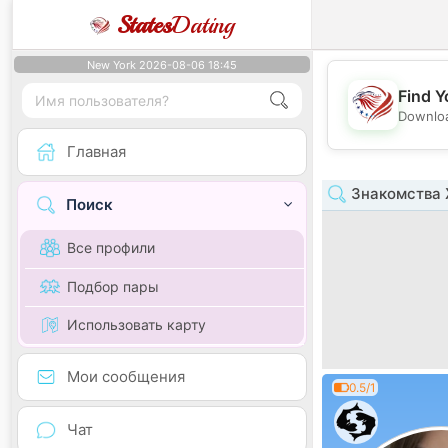
States
Dating
New York 2026-08-06 18:45
Find Y
Downloa
Главная
Знакомства 
Поиск
Все профили
Подбор пары
Использовать карту
Мои сообщения
0.5/1
Чат