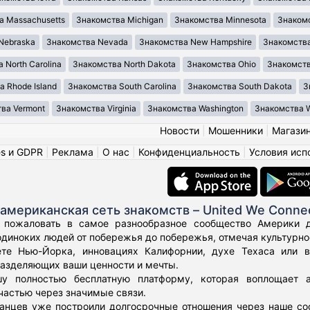
а Massachusetts
Знакомства Michigan
Знакомства Minnesota
Знакомс
Nebraska
Знакомства Nevada
Знакомства New Hampshire
Знакомства
 North Carolina
Знакомства North Dakota
Знакомства Ohio
Знакомст
 Rhode Island
Знакомства South Carolina
Знакомства South Dakota
З
ва Vermont
Знакомства Virginia
Знакомства Washington
Знакомства We
Новости
|
Мошенники
|
Магази
es и GDPR
|
Реклама
|
О нас
|
Конфиденциальность
|
Условия исп
американская сеть знакомств – United We Conne
 пожаловать в самое разнообразное сообщество Америки дл
диноких людей от побережья до побережья, отмечая культурное
те Нью-Йорка, инновациях Калифорнии, духе Техаса или 
азделяющих ваши ценности и мечты.
у полностью бесплатную платформу, которая воплощает а
частью через значимые связи.
нцев уже построили долгосрочные отношения через наше соо