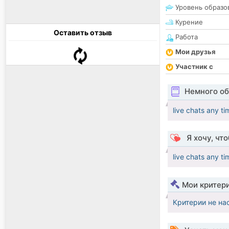
Уровень образо
Курение
Оставить отзыв
Работа
Мои друзья
Участник с
Немного об
live chats any t
Я хочу, чт
live chats any t
Мои критер
Критерии не на