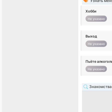
Узнать мен
Хобби
Не указано
Выход
Не указано
Пьёте алкогол
Не указано
Знакомства