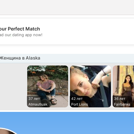
our Perfect Match
💖
d our dating app now!
💕
Женщина в Alaska
37 лет
42 лет
36 лет
Atmautluak
Port Lions
Fairbanks