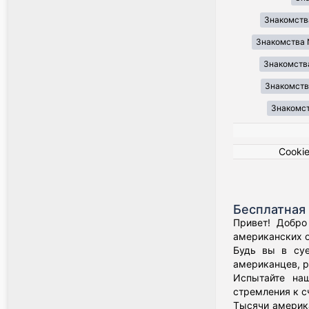
Знакомств
Знакомства 
Знакомства
Знакомства
Знакомст
Cooki
Бесплатная 
Привет! Добро
американских о
Будь вы в суе
американцев, р
Испытайте наш
стремления к с
Тысячи америка