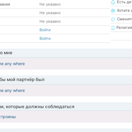
Есть де
вания
Не указано
Хотите 
Не указано
Сменит
Не указано
Религия
Войти
Войти
о мне
ime any where
обы мой партнёр был
ime any where
ии, которые должны соблюдаться
строены