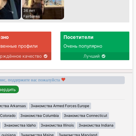
36 лет
Fairbanks
зно
Посетители
твенные профили
Очень популярно
ерждённое качество
Лучший
вис, поддержите нас пожалуйста
ства Arkansas
Знакомства Armed Forces Europe
Colorado
Знакомства Columbia
Знакомства Connecticut
Знакомства Idaho
Знакомства Illinois
Знакомства Indiana
Louisiana
Знакомства Maine
Знакомства Maryland