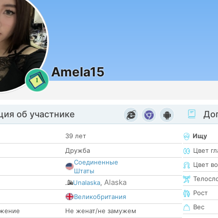
Amela15
1
ия об участнике
Доп
39 лет
Ищу
Дружба
Цвет гл
Соединенные
Цвет в
Штаты
Телосл
Alaska
Unalaska
,
Рост
е
Великобритания
Вес
жение
Не женат/не замужем