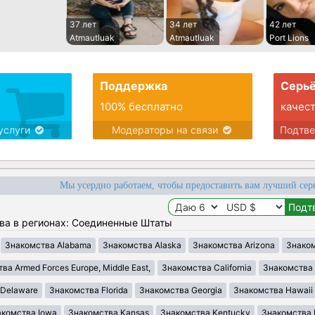
37 лет
34 лет
42 лет
Atmautluak
Atmautluak
Port Lions
Поддержка
Серьё
100% бесплатно
качес
услуги
Модераторы на связи
Подтв
Мы усердно работаем, чтобы предоставить вам лучший сер
ва в регионах: Соединенные Штаты
Знакомства Alabama
Знакомства Alaska
Знакомства Arizona
Знаком
ва Armed Forces Europe, Middle East,
Знакомства California
Знакомства 
 Delaware
Знакомства Florida
Знакомства Georgia
Знакомства Hawaii
акомства Iowa
Знакомства Kansas
Знакомства Kentucky
Знакомства 