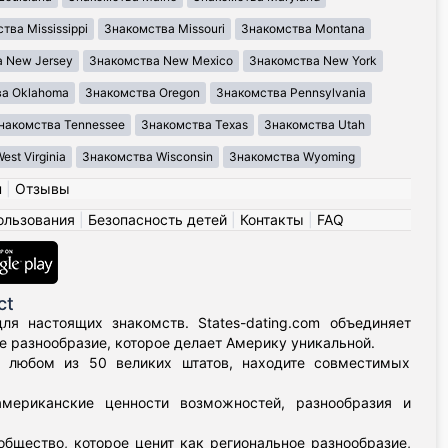
тва Mississippi
Знакомства Missouri
Знакомства Montana
 New Jersey
Знакомства New Mexico
Знакомства New York
ва Oklahoma
Знакомства Oregon
Знакомства Pennsylvania
накомства Tennessee
Знакомства Texas
Знакомства Utah
st Virginia
Знакомства Wisconsin
Знакомства Wyoming
н
|
Отзывы
ользования
|
Безопасность детей
|
Контакты
|
FAQ
ct
я настоящих знакомств. States-dating.com объединяет
 разнообразие, которое делает Америку уникальной.
в любом из 50 великих штатов, находите совместимых
мериканские ценности возможностей, разнообразия и
бщество, которое ценит как региональное разнообразие,