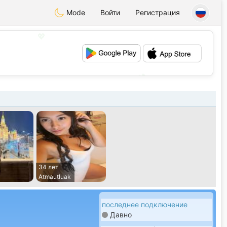
Mode
Войти
Регистрация
💖
💕
34 лет
Atmautluak
последнее подключение
Давно