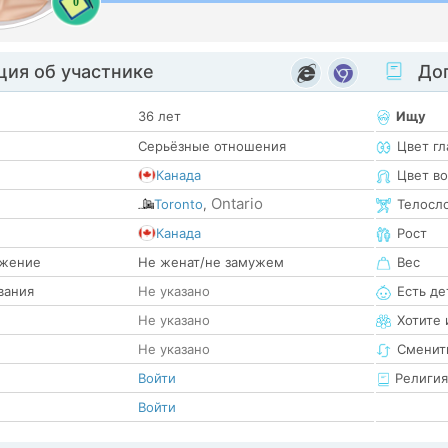
0
ия об участнике
Доп
36 лет
Ищу
Серьёзные отношения
Цвет гл
Канада
Цвет в
Ontario
Toronto
,
Телосл
е
Канада
Рост
жение
Не женат/не замужем
Вес
вания
Не указано
Есть де
Не указано
Хотите 
Не указано
Сменит
Войти
Религия
Войти