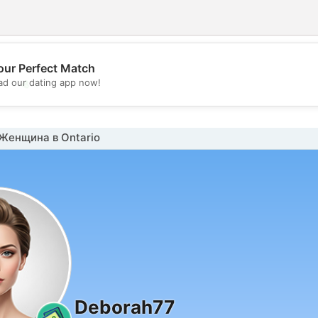
our Perfect Match
💖
d our dating app now!
💕
Женщина в Ontario
Deborah77