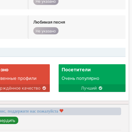
Не указано
Любимая песня
Не указано
зно
Посетители
твенные профили
Очень популярно
ерждённое качество
Лучший
вис, поддержите нас пожалуйста