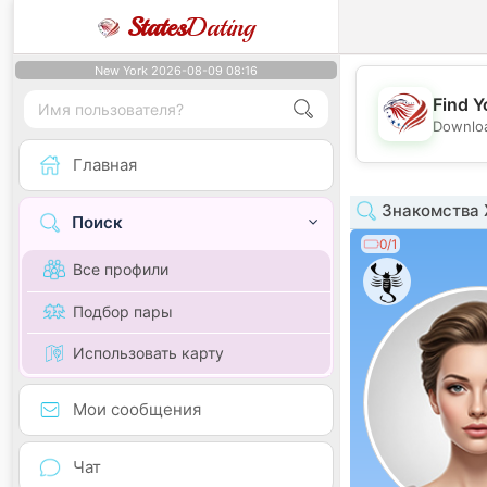
States
Dating
New York 2026-08-09 08:16
Find Y
Downloa
Главная
Знакомства 
Поиск
0/1
Все профили
Подбор пары
Использовать карту
Мои сообщения
Чат