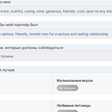
о мне
incere, truthful, caring, kind, generous, friendly, cool, open to any 
обы мой партнёр был
a serious, friendly, honest man for a serious and lasting relationship
ии, которые должны соблюдаться
строены
я лучше
Музыкальные вкусы
Не указано
Любимые питомцы