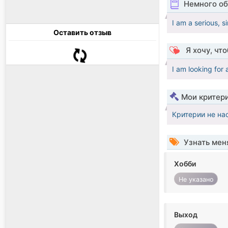
Немного об
I am a serious, s
Оставить отзыв
Я хочу, чт
I am looking for 
Мои критер
Критерии не на
Узнать мен
Хобби
Не указано
Выход