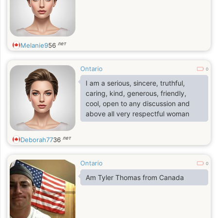
лет
Melanie9
56
Ontario
0
I am a serious, sincere, truthful,
caring, kind, generous, friendly,
cool, open to any discussion and
above all very respectful woman
лет
Deborah77
36
Ontario
0
Am Tyler Thomas from Canada