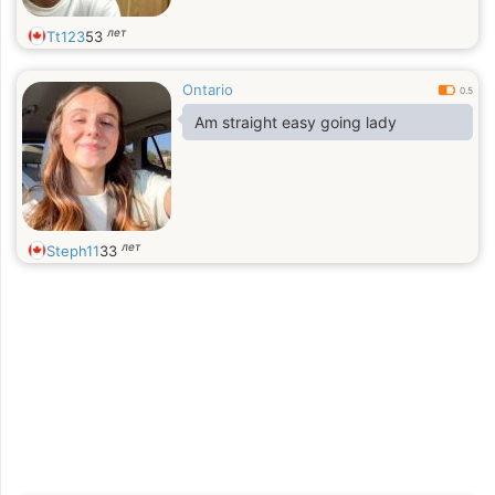
лет
Tt123
53
Ontario
0.5
Am straight easy going lady
лет
Steph11
33