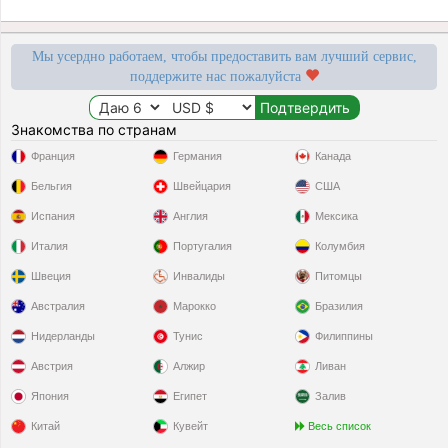
Мы усердно работаем, чтобы предоставить вам лучший сервис,
поддержите нас пожалуйста
Знакомства по странам
Франция
Германия
Канада
Бельгия
Швейцария
США
Испания
Англия
Мексика
Италия
Португалия
Колумбия
Швеция
Инвалиды
Питомцы
Австралия
Марокко
Бразилия
Нидерланды
Тунис
Филиппины
Австрия
Алжир
Ливан
Япония
Египет
Залив
Китай
Кувейт
Весь список