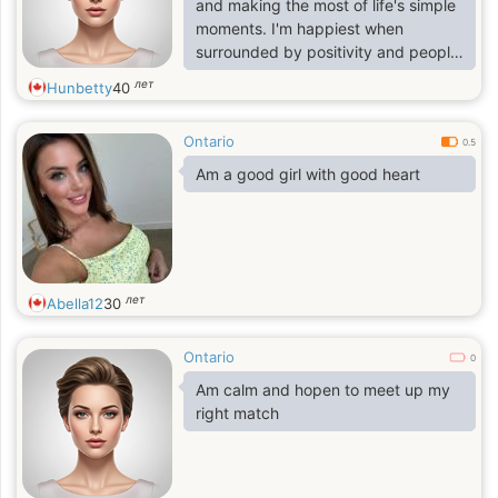
and making the most of life's simple
moments. I'm happiest when
surrounded by positivity and people
who are authentic
лет
Hunbetty
40
Ontario
0.5
Am a good girl with good heart
лет
Abella12
30
Ontario
0
Am calm and hopen to meet up my
right match