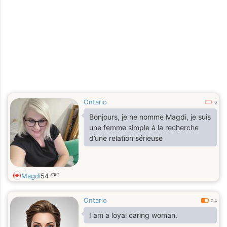
Ontario
0
Bonjours, je ne nomme Magdi, je suis
une femme simple à la recherche
d’une relation sérieuse
лет
Magdi
54
Ontario
0.4
I am a loyal caring woman.