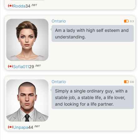
лет
Rodda
34
Ontario
0.3
Am a lady with high self esteem and
understanding.
лет
Sofia011
29
Ontario
0.6
Simply a single ordinary guy, with a
stable job, a stable life, a life lover,
and looking for a life partner.
лет
Unpapa
44