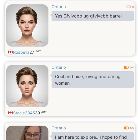
Ontario
0
Yes Gfvivcbb ug gfvivcbb barrel
лет
Rosbella
27
Ontario
0.4
Cool and nice, loving and caring
woman
лет
Stacie3345
39
Ontario
0.5
I am here to explore.. I hope to find