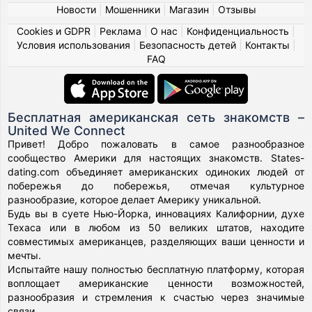
Новости
|
Мошенники
|
Магазин
|
Отзывы
Cookies и GDPR
|
Реклама
|
О нас
|
Конфиденциальность
|
Условия использования
|
Безопасность детей
|
Контакты
|
FAQ
Бесплатная американская сеть знакомств –
United We Connect
Привет! Добро пожаловать в самое разнообразное
сообщество Америки для настоящих знакомств. States-
dating.com объединяет американских одиноких людей от
побережья до побережья, отмечая культурное
разнообразие, которое делает Америку уникальной.
Будь вы в суете Нью-Йорка, инновациях Калифорнии, духе
Техаса или в любом из 50 великих штатов, находите
совместимых американцев, разделяющих ваши ценности и
мечты.
Испытайте нашу полностью бесплатную платформу, которая
воплощает американские ценности возможностей,
разнообразия и стремления к счастью через значимые
связи.