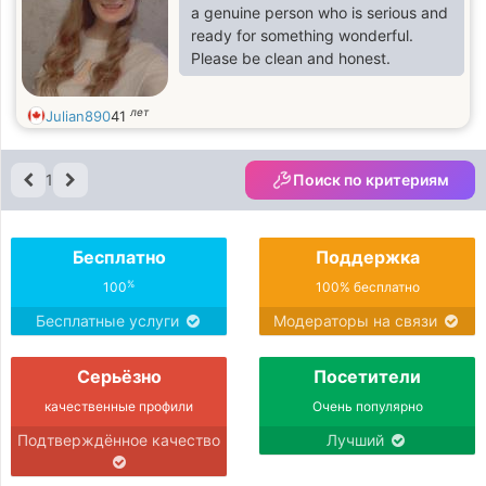
a genuine person who is serious and
ready for something wonderful.
Please be clean and honest.
лет
Julian890
41
1
Поиск по критериям
Бесплатно
Поддержка
%
100
100% бесплатно
Бесплатные услуги
Модераторы на связи
Серьёзно
Посетители
качественные профили
Очень популярно
Подтверждённое качество
Лучший