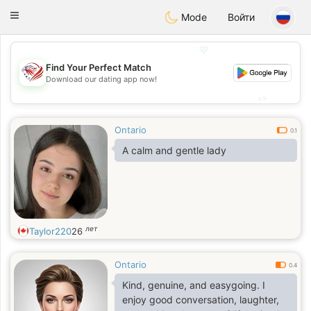
States
Dating
Toggle
Mode
Войти
navigation
💖
Find Your Perfect Match
💖
Download our dating app now!
💕
💕
Ontario
0.1
A calm and gentle lady
лет
Taylor220
26
Ontario
0.4
Kind, genuine, and easygoing. I
enjoy good conversation, laughter,