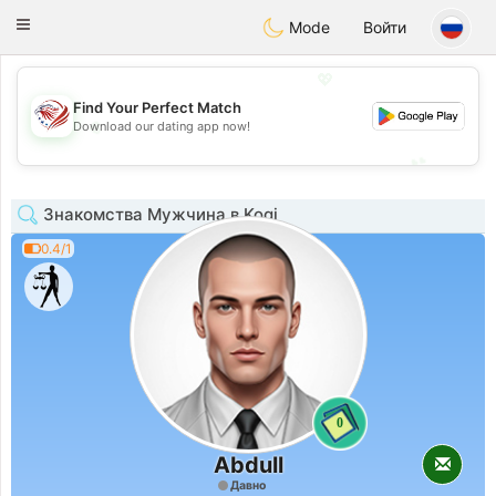
States
Dating
Toggle
Mode
Войти
navigation
💖
Find Your Perfect Match
💖
Download our dating app now!
💕
💕
Знакомства Мужчина в Kogi
0.4/1
0
Abdull
Давно