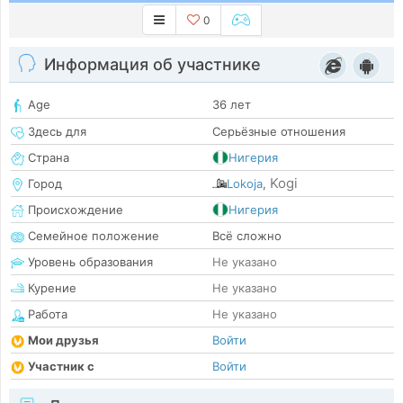
0
Информация об участнике
Age
36 лет
Здесь для
Серьёзные отношения
Страна
Нигерия
Kogi
Город
Lokoja
,
Происхождение
Нигерия
Семейное положение
Всё сложно
Уровень образования
Не указано
Курение
Не указано
Работа
Не указано
Мои друзья
Войти
Участник с
Войти