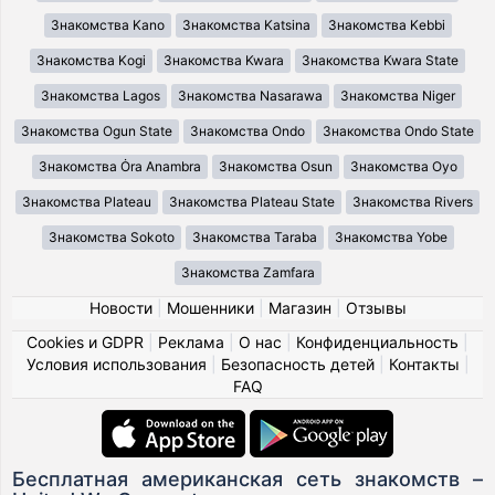
Знакомства Kano
Знакомства Katsina
Знакомства Kebbi
Знакомства Kogi
Знакомства Kwara
Знакомства Kwara State
Знакомства Lagos
Знакомства Nasarawa
Знакомства Niger
Знакомства Ogun State
Знакомства Ondo
Знакомства Ondo State
Знакомства Ȯra Anambra
Знакомства Osun
Знакомства Oyo
Знакомства Plateau
Знакомства Plateau State
Знакомства Rivers
Знакомства Sokoto
Знакомства Taraba
Знакомства Yobe
Знакомства Zamfara
Новости
|
Мошенники
|
Магазин
|
Отзывы
Cookies и GDPR
|
Реклама
|
О нас
|
Конфиденциальность
|
Условия использования
|
Безопасность детей
|
Контакты
|
FAQ
Бесплатная американская сеть знакомств –