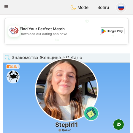
States
Dating
Toggle
Mode
Войти
navigation
💖
💖
Find Your Perfect Match
💕
Download our dating app now!
💕
Знакомства Женщина в Ontario
0.5/1
1
Steph11
Давно