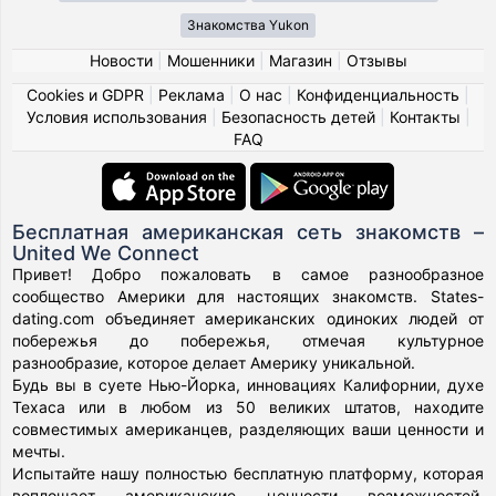
Знакомства Yukon
Новости
|
Мошенники
|
Магазин
|
Отзывы
Cookies и GDPR
|
Реклама
|
О нас
|
Конфиденциальность
|
Условия использования
|
Безопасность детей
|
Контакты
|
FAQ
Бесплатная американская сеть знакомств –
United We Connect
Привет! Добро пожаловать в самое разнообразное
сообщество Америки для настоящих знакомств. States-
dating.com объединяет американских одиноких людей от
побережья до побережья, отмечая культурное
разнообразие, которое делает Америку уникальной.
Будь вы в суете Нью-Йорка, инновациях Калифорнии, духе
Техаса или в любом из 50 великих штатов, находите
совместимых американцев, разделяющих ваши ценности и
мечты.
Испытайте нашу полностью бесплатную платформу, которая
воплощает американские ценности возможностей,