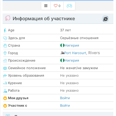
0
Информация об участнике
Age
37 лет
Здесь для
Серьёзные отношения
Страна
Нигерия
Rivers
Город
Port Harcourt
,
Происхождение
Нигерия
Семейное положение
Не женат/не замужем
Уровень образования
Не указано
Курение
Не указано
Работа
Не указано
Мои друзья
Войти
Участник с
Войти