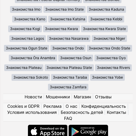
Знакомства Imo
Знакомства Imo State
Знакомства Kaduna
Знакомства Kano
Знакомства Katsina
Знакомства Kebbi
Знакомства Kogi
Знакомства Kwara
Знакомства Kwara State
Знакомства Lagos
Знакомства Nasarawa
Знакомства Niger
Знакомства Ogun State
Знакомства Ondo
Знакомства Ondo State
Знакомства Ȯra Anambra
Знакомства Osun
Знакомства Oyo
Знакомства Plateau
Знакомства Plateau State
Знакомства Rivers
Знакомства Sokoto
Знакомства Taraba
Знакомства Yobe
Знакомства Zamfara
Новости
|
Мошенники
|
Магазин
|
Отзывы
Cookies и GDPR
|
Реклама
|
О нас
|
Конфиденциальность
|
Условия использования
|
Безопасность детей
|
Контакты
|
FAQ