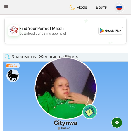
States
Dating
Toggle
Mode
Войти
navigation
💖
Find Your Perfect Match
💖
Download our dating app now!
💕
💕
Знакомства Женщина в Rivers
0.3/1
1
Citynwa
Давно