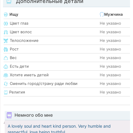
Дополнительные детали
Ищу
Мужчина
Цвет глаз
Не указано
Цвет волос
Не указано
Телосложение
Не указано
Рост
Не указано
Вес
Не указано
Есть дети
Не указано
Хотите иметь детей
Не указано
Сменить город/страну ради любви
Не указано
Религия
Не указано
Немного обо мне
A lovely soul and heart kind person. Very humble and
respectful, love being truthful.