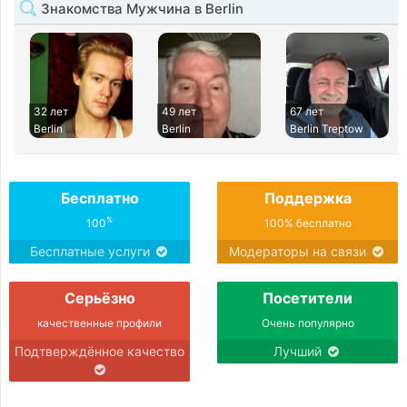
Знакомства Мужчина в Berlin
32 лет
49 лет
67 лет
Berlin
Berlin
Berlin Treptow
Бесплатно
Поддержка
%
100
100% бесплатно
Бесплатные услуги
Модераторы на связи
Серьёзно
Посетители
качественные профили
Очень популярно
Подтверждённое качество
Лучший