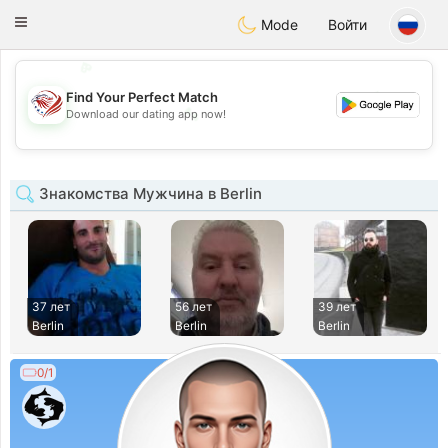
States
Dating
Toggle
Mode
Войти
navigation
💖
💕
Find Your Perfect Match
💕
Download our dating app now!
💖
Знакомства Мужчина в Berlin
37 лет
56 лет
39 лет
Berlin
Berlin
Berlin
0/1