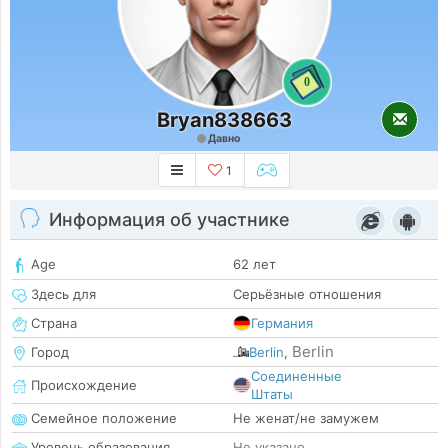
0
Bryan838663
Давно
1
Информация об участнике
Age
62 лет
Здесь для
Серьёзные отношения
Страна
Германия
Berlin
Город
Berlin
,
Соединенные
Происхождение
Штаты
Семейное положение
Не женат/не замужем
Уровень образования
Не указано