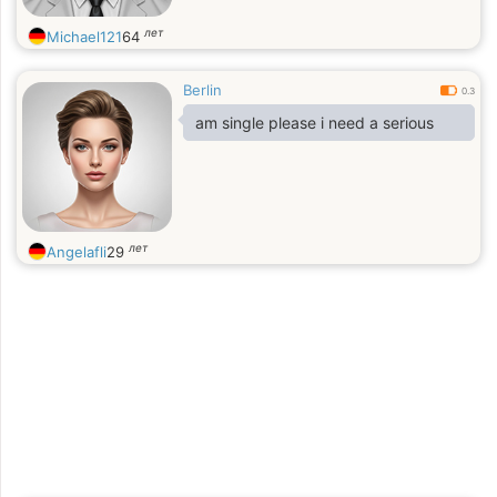
лет
Michael121
64
Berlin
0.3
am single please i need a serious
лет
Angelafli
29