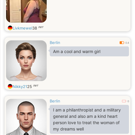
лет
Livkmewel
38
Berlin
0.4
Am a cool and warm girl
лет
Nikky21
25
Berlin
0
I am a philanthropist and a military
general and also am a kind heart
person love to treat the woman of
my dreams well