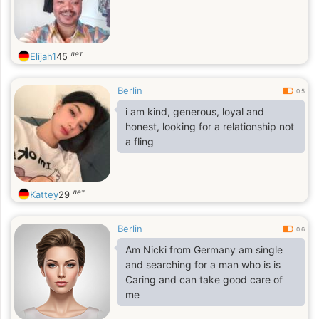
лет
Elijah1
45
Berlin
0.5
i am kind, generous, loyal and
honest, looking for a relationship not
a fling
лет
Kattey
29
Berlin
0.6
Am Nicki from Germany am single
and searching for a man who is is
Caring and can take good care of
me