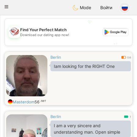
States
Dating
Toggle
Mode
Войти
navigation
💖
Find Your Perfect Match
💖
Download our dating app now!
💕
💕
Berlin
0.6
Iam looking for the RIGHT One
лет
Masterdom
56
Berlin
1
I am a very sincere and
understanding man. Open simple