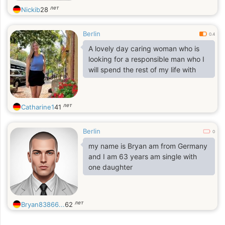
лет
Nickib
28
Berlin
0.4
A lovely day caring woman who is
looking for a responsible man who I
will spend the rest of my life with
лет
Catharine1
41
Berlin
0
my name is Bryan am from Germany
and I am 63 years am single with
one daughter
лет
Bryan83866...
62