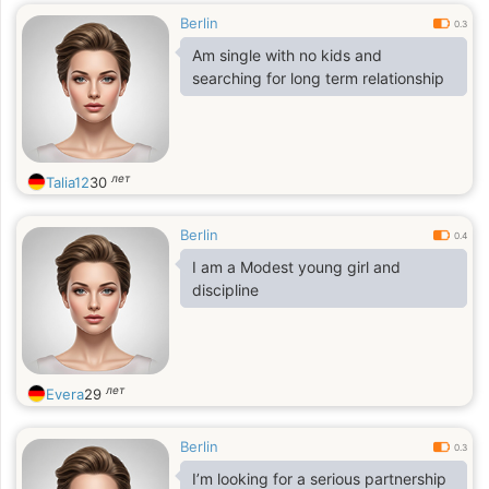
Berlin
0.3
Am single with no kids and
searching for long term relationship
лет
Talia12
30
Berlin
0.4
I am a Modest young girl and
discipline
лет
Evera
29
Berlin
0.3
I’m looking for a serious partnership