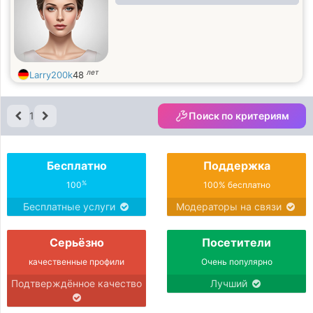
лет
Larry200k
48
1
Поиск по критериям
Бесплатно
Поддержка
%
100
100% бесплатно
Бесплатные услуги
Модераторы на связи
Серьёзно
Посетители
качественные профили
Очень популярно
Подтверждённое качество
Лучший