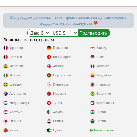
Мы усердно работаем, чтобы предоставить вам лучший сервис,
поддержите нас пожалуйста
Знакомства по странам
Франция
Германия
Канада
Бельгия
Швейцария
США
Испания
Англия
Мексика
Италия
Португалия
Колумбия
Швеция
Инвалиды
Питомцы
Австралия
Марокко
Бразилия
Нидерланды
Тунис
Филиппины
Австрия
Алжир
Ливан
Япония
Египет
Залив
Китай
Кувейт
Весь список