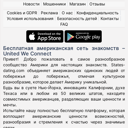
Новости
|
Мошенники
|
Магазин
|
Отзывы
Cookies и GDPR
|
Реклама
|
О нас
|
Конфиденциальность
|
Условия использования
|
Безопасность детей
|
Контакты
|
FAQ
Бесплатная американская сеть знакомств –
United We Connect
Привет! Добро пожаловать в самое разнообразное
сообщество Америки для настоящих знакомств. States-
dating.com объединяет американских одиноких людей от
побережья до побережья, отмечая культурное
разнообразие, которое делает Америку уникальной.
Будь вы в суете Нью-Йорка, инновациях Калифорнии, духе
Техаса или в любом из 50 великих штатов, находите
совместимых американцев, разделяющих ваши ценности и
мечты.
Испытайте нашу полностью бесплатную платформу, которая
воплощает американские ценности возможностей,
разнообразия и стремления к счастью через значимые
связи.