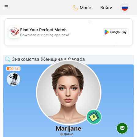
States
Dating
Toggle
Mode
Войти
navigation
💖
Find Your Perfect Match
💖
Download our dating app now!
💕
💕
Знакомства Женщина в Canada
0.3/1
0
Marijane
Давно