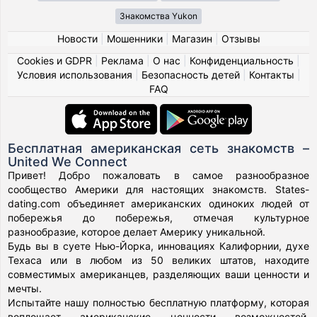
Знакомства Yukon
Новости
|
Мошенники
|
Магазин
|
Отзывы
Cookies и GDPR
|
Реклама
|
О нас
|
Конфиденциальность
|
Условия использования
|
Безопасность детей
|
Контакты
|
FAQ
Бесплатная американская сеть знакомств –
United We Connect
Привет! Добро пожаловать в самое разнообразное
сообщество Америки для настоящих знакомств. States-
dating.com объединяет американских одиноких людей от
побережья до побережья, отмечая культурное
разнообразие, которое делает Америку уникальной.
Будь вы в суете Нью-Йорка, инновациях Калифорнии, духе
Техаса или в любом из 50 великих штатов, находите
совместимых американцев, разделяющих ваши ценности и
мечты.
Испытайте нашу полностью бесплатную платформу, которая
воплощает американские ценности возможностей,