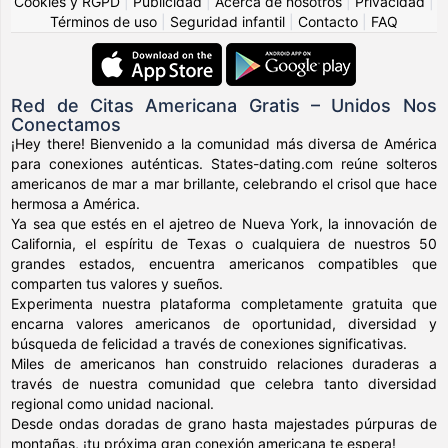
Cookies y RGPD
|
Publicidad
|
Acerca de nosotros
|
Privacidad
|
Términos de uso
|
Seguridad infantil
|
Contacto
|
FAQ
Red de Citas Americana Gratis – Unidos Nos
Conectamos
¡Hey there! Bienvenido a la comunidad más diversa de América
para conexiones auténticas. States-dating.com reúne solteros
americanos de mar a mar brillante, celebrando el crisol que hace
hermosa a América.
Ya sea que estés en el ajetreo de Nueva York, la innovación de
California, el espíritu de Texas o cualquiera de nuestros 50
grandes estados, encuentra americanos compatibles que
comparten tus valores y sueños.
Experimenta nuestra plataforma completamente gratuita que
encarna valores americanos de oportunidad, diversidad y
búsqueda de felicidad a través de conexiones significativas.
Miles de americanos han construido relaciones duraderas a
través de nuestra comunidad que celebra tanto diversidad
regional como unidad nacional.
Desde ondas doradas de grano hasta majestades púrpuras de
montañas, ¡tu próxima gran conexión americana te espera!