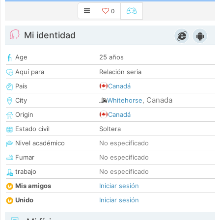
0
Mi identidad
Age
25 años
Aquí para
Relación seria
País
Canadá
Canada
City
Whitehorse
,
Origin
Canadá
Estado civil
Soltera
Nivel académico
No especificado
Fumar
No especificado
trabajo
No especificado
Mis amigos
Iniciar sesión
Unido
Iniciar sesión