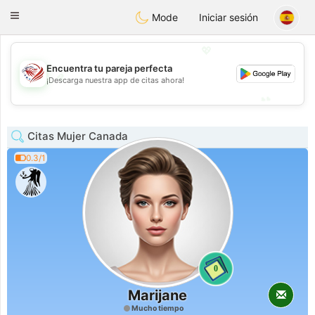
States
Dating
Toggle
Mode
Iniciar sesión
navigation
💖
Encuentra tu pareja perfecta
💖
¡Descarga nuestra app de citas ahora!
💕
💕
Citas Mujer Canada
0.3/1
0
Marijane
Mucho tiempo