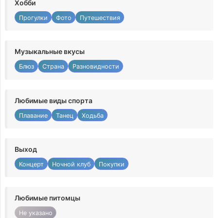
Хобби
Прогулки
Фото
Путешествия
Музыкальные вкусы
Блюз
Страна
Разновидности
Любимые виды спорта
Плавание
Танец
Ходьба
Выход
Концерт
Ночной клуб
Покупки
Любимые питомцы
Не указано