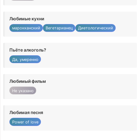
Любимые кухни
марокканский
Вегетарианец
Диетологический
Пьёте алкоголь?
Да, умеренно
Любимый фильм
Не указано
Любимая песня
Power of love