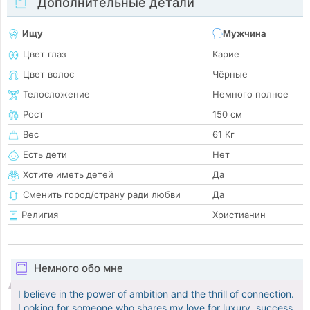
Дополнительные детали
Ищу
Мужчина
Цвет глаз
Карие
Цвет волос
Чёрные
Телосложение
Немного полное
Рост
150 см
Вес
61 Кг
Есть дети
Нет
Хотите иметь детей
Да
Сменить город/страну ради любви
Да
Религия
Христианин
Немного обо мне
I believe in the power of ambition and the thrill of connection.
Looking for someone who shares my love for luxury, success,