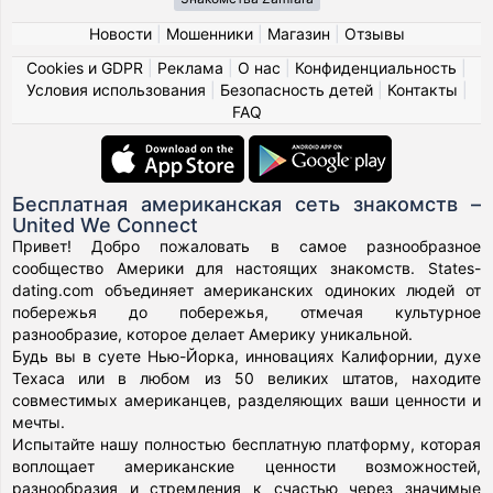
Новости
|
Мошенники
|
Магазин
|
Отзывы
Cookies и GDPR
|
Реклама
|
О нас
|
Конфиденциальность
|
Условия использования
|
Безопасность детей
|
Контакты
|
FAQ
Бесплатная американская сеть знакомств –
United We Connect
Привет! Добро пожаловать в самое разнообразное
сообщество Америки для настоящих знакомств. States-
dating.com объединяет американских одиноких людей от
побережья до побережья, отмечая культурное
разнообразие, которое делает Америку уникальной.
Будь вы в суете Нью-Йорка, инновациях Калифорнии, духе
Техаса или в любом из 50 великих штатов, находите
совместимых американцев, разделяющих ваши ценности и
мечты.
Испытайте нашу полностью бесплатную платформу, которая
воплощает американские ценности возможностей,
разнообразия и стремления к счастью через значимые