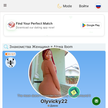
States
Dating
Toggle
Mode
Войти
navigation
💖
Find Your Perfect Match
💖
Download our dating app now!
💕
💕
Знакомства Женщина в Akwa Ibom
0.5/1
1
The moon doesn't consider how many stars surround it
Olyvicky22
Давно