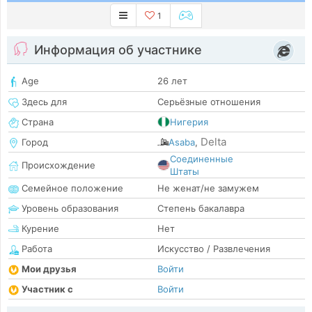
1
Информация об участнике
Age
26 лет
Здесь для
Серьёзные отношения
Страна
Нигерия
Delta
Город
Asaba
,
Соединенные
Происхождение
Штаты
Семейное положение
Не женат/не замужем
Уровень образования
Степень бакалавра
Курение
Нет
Работа
Искусство / Развлечения
Мои друзья
Войти
Участник с
Войти