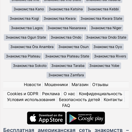
Знакомства Kano
Знакомства Katsina
Знакомства Kebbi
Знакомства Kogi
Знакомства Kwara
Знакомства Kwara State
Знакомства Lagos
Знакомства Nasarawa
Знакомства Niger
Знакомства Ogun State
Знакомства Ondo
Знакомства Ondo State
Знакомства Ȯra Anambra
Знакомства Osun
Знакомства Oyo
Знакомства Plateau
Знакомства Plateau State
Знакомства Rivers
Знакомства Sokoto
Знакомства Taraba
Знакомства Yobe
Знакомства Zamfara
Новости
|
Мошенники
|
Магазин
|
Отзывы
Cookies и GDPR
|
Реклама
|
О нас
|
Конфиденциальность
|
Условия использования
|
Безопасность детей
|
Контакты
|
FAQ
Бесплатная американская сеть знакомств –