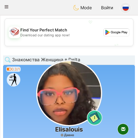
States
Dating
Toggle
Mode
Войти
navigation
💖
Find Your Perfect Match
💖
Download our dating app now!
💕
💕
Знакомства Женщина в Delta
0.3/1
1
Elisalouis
Давно