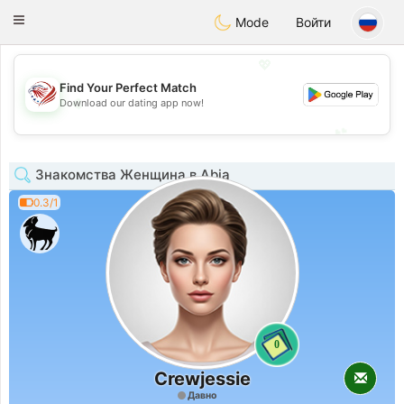
States
Dating
Toggle
Mode
Войти
navigation
💖
Find Your Perfect Match
💖
Download our dating app now!
💕
💕
Знакомства Женщина в Abia
0.3/1
0
Crewjessie
Давно