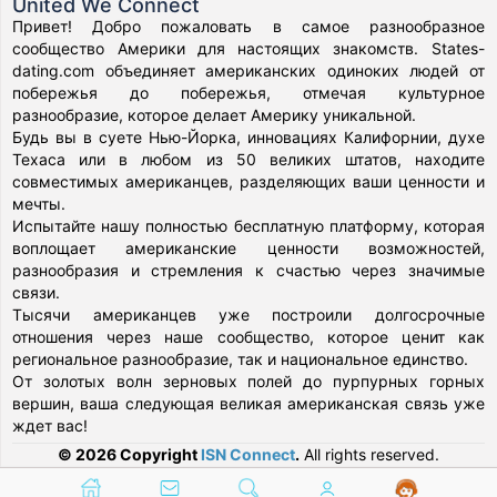
United We Connect
Привет! Добро пожаловать в самое разнообразное
сообщество Америки для настоящих знакомств. States-
dating.com объединяет американских одиноких людей от
побережья до побережья, отмечая культурное
разнообразие, которое делает Америку уникальной.
Будь вы в суете Нью-Йорка, инновациях Калифорнии, духе
Техаса или в любом из 50 великих штатов, находите
совместимых американцев, разделяющих ваши ценности и
мечты.
Испытайте нашу полностью бесплатную платформу, которая
воплощает американские ценности возможностей,
разнообразия и стремления к счастью через значимые
связи.
Тысячи американцев уже построили долгосрочные
отношения через наше сообщество, которое ценит как
региональное разнообразие, так и национальное единство.
От золотых волн зерновых полей до пурпурных горных
вершин, ваша следующая великая американская связь уже
ждет вас!
© 2026 Copyright
ISN Connect
.
All rights reserved.