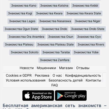
Знакомства Kano
Знакомства Katsina
Знакомства Kebbi
Знакомства Kogi
Знакомства Kwara
Знакомства Kwara State
Знакомства Lagos
Знакомства Nasarawa
Знакомства Niger
Знакомства Ogun State
Знакомства Ondo
Знакомства Ondo State
Знакомства Ȯra Anambra
Знакомства Osun
Знакомства Oyo
Знакомства Plateau
Знакомства Plateau State
Знакомства Rivers
Знакомства Sokoto
Знакомства Taraba
Знакомства Yobe
Знакомства Zamfara
Новости
|
Мошенники
|
Магазин
|
Отзывы
Cookies и GDPR
|
Реклама
|
О нас
|
Конфиденциальность
|
Условия использования
|
Безопасность детей
|
Контакты
|
FAQ
Бесплатная американская сеть знакомств –