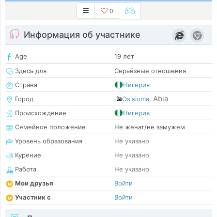
0
Информация об участнике
Age
19 лет
Здесь для
Серьёзные отношения
Страна
Нигерия
Abia
Город
Osisioma
,
Происхождение
Нигерия
Семейное положение
Не женат/не замужем
Уровень образования
Не указано
Курение
Не указано
Работа
Не указано
Мои друзья
Войти
Участник с
Войти