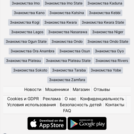
Знакомства Imo
Знакомства Imo State
Знакомства Kaduna
Знакомства Kano
Знакомства Katsina
Знакомства Kebbi
Знакомства Kogi
Знакомства Kwara
Знакомства Kwara State
Знакомства Lagos
Знакомства Nasarawa
Знакомства Niger
Знакомства Ogun State
Знакомства Ondo
Знакомства Ondo State
Знакомства Ȯra Anambra
Знакомства Osun
Знакомства Oyo
Знакомства Plateau
Знакомства Plateau State
Знакомства Rivers
Знакомства Sokoto
Знакомства Taraba
Знакомства Yobe
Знакомства Zamfara
Новости
|
Мошенники
|
Магазин
|
Отзывы
Cookies и GDPR
|
Реклама
|
О нас
|
Конфиденциальность
|
Условия использования
|
Безопасность детей
|
Контакты
|
FAQ