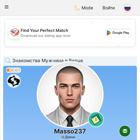
States
Dating
Toggle
Mode
Войти
navigation
💖
Find Your Perfect Match
💖
Download our dating app now!
💕
💕
Знакомства Мужчина в Benue
0.4/1
1
Masso237
Давно