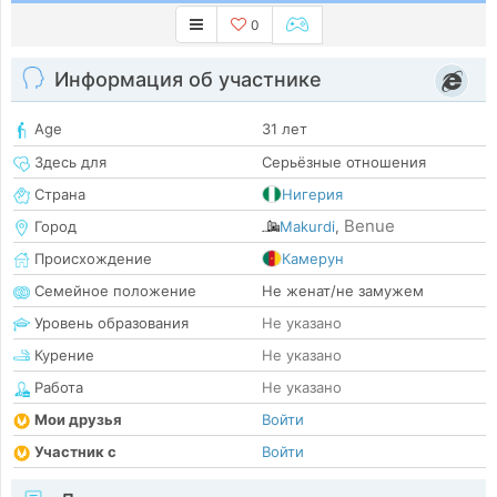
0
Информация об участнике
Age
31 лет
Здесь для
Серьёзные отношения
Страна
Нигерия
Benue
Город
Makurdi
,
Происхождение
Камерун
Семейное положение
Не женат/не замужем
Уровень образования
Не указано
Курение
Не указано
Работа
Не указано
Мои друзья
Войти
Участник с
Войти