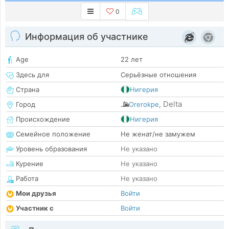
0
Информация об участнике
Age
22 лет
Здесь для
Серьёзные отношения
Страна
Нигерия
Delta
Город
Orerokpe
,
Происхождение
Нигерия
Семейное положение
Не женат/не замужем
Уровень образования
Не указано
Курение
Не указано
Работа
Не указано
Мои друзья
Войти
Участник с
Войти