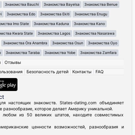
Знакомства Bauchi
Знакомства Bayelsa
Знакомства Benue
i
Знакомства Edo
Знакомства Ekiti
Знакомства Enugu
омства Imo State
Знакомства Kaduna
Знакомства Kano
мства Kwara State
Знакомства Lagos
Знакомства Nasarawa
Знакомства Ȯra Anambra
Знакомства Osun
Знакомства Oyo
o
Знакомства Taraba
Знакомства Yobe
Знакомства Zamfara
н
|
Отзывы
ользования
|
Безопасность детей
|
Контакты
|
FAQ
ct
я настоящих знакомств. States-dating.com объединяет
 разнообразие, которое делает Америку уникальной.
в любом из 50 великих штатов, находите совместимых
мериканские ценности возможностей, разнообразия и