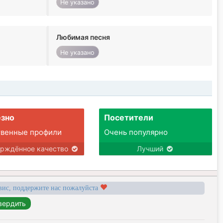
Не указано
Любимая песня
Не указано
зно
Посетители
твенные профили
Очень популярно
ерждённое качество
Лучший
вис, поддержите нас пожалуйста