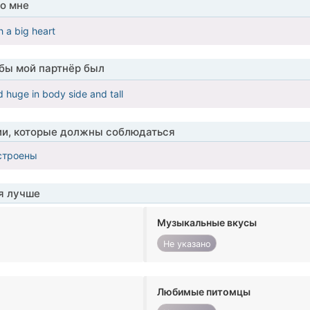
о мне
h a big heart
обы мой партнёр был
 huge in body side and tall
ии, которые должны соблюдаться
строены
я лучше
Музыкальные вкусы
Не указано
Любимые питомцы