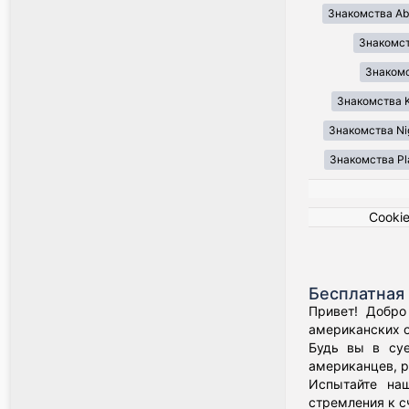
Знакомства Ab
Знакомст
Знакомст
Знакомства K
Знакомства Ni
Знакомства Pl
Cooki
Бесплатная 
Привет! Добро
американских о
Будь вы в суе
американцев, р
Испытайте наш
стремления к с