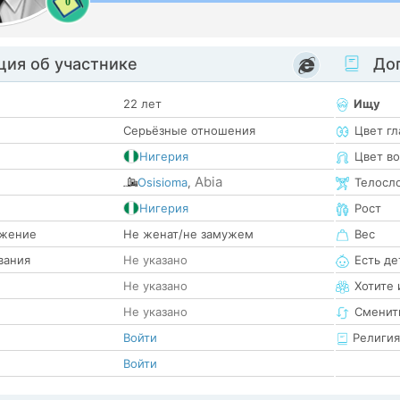
0
ия об участнике
Доп
22 лет
Ищу
Серьёзные отношения
Цвет гл
Нигерия
Цвет в
Abia
Osisioma
,
Телосл
е
Нигерия
Рост
жение
Не женат/не замужем
Вес
вания
Не указано
Есть де
Не указано
Хотите 
Не указано
Сменит
Войти
Религия
Войти