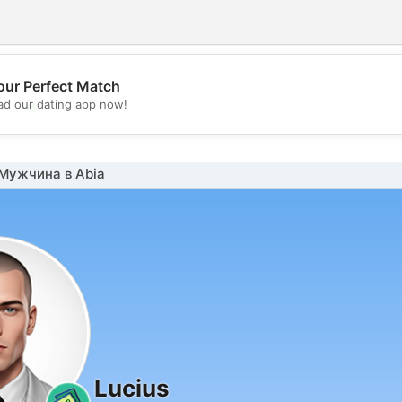
our Perfect Match
💖
d our dating app now!
💕
Мужчина в Abia
Lucius