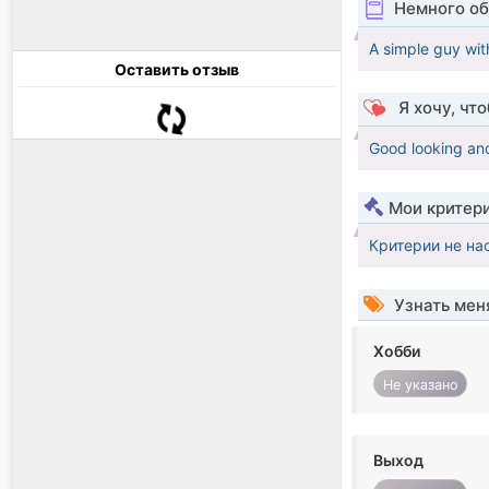
Немного об
A simple guy wit
Оставить отзыв
Я хочу, чт
Good looking and
Мои критер
Критерии не на
Узнать мен
Хобби
Не указано
Выход