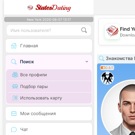
States
Dating
New York 2026-08-07 13:17
Find Y
Downloa
Главная
Знакомства 
Поиск
0.4/1
Все профили
Подбор пары
Использовать карту
Мои сообщения
Чат