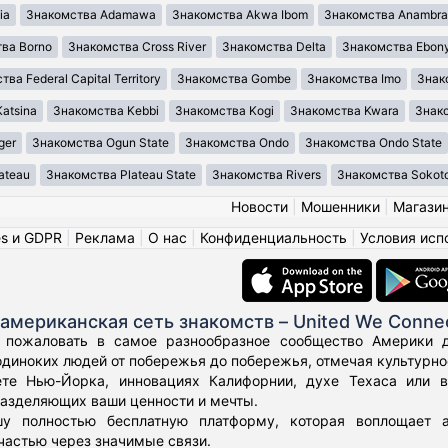
ia
Знакомства Adamawa
Знакомства Akwa Ibom
Знакомства Anambra
ва Borno
Знакомства Cross River
Знакомства Delta
Знакомства Ebony
ва Federal Capital Territory
Знакомства Gombe
Знакомства Imo
Знак
atsina
Знакомства Kebbi
Знакомства Kogi
Знакомства Kwara
Знако
ger
Знакомства Ogun State
Знакомства Ondo
Знакомства Ondo State
ateau
Знакомства Plateau State
Знакомства Rivers
Знакомства Sokot
Новости
|
Мошенники
|
Магази
es и GDPR
|
Реклама
|
О нас
|
Конфиденциальность
|
Условия исп
американская сеть знакомств – United We Conne
 пожаловать в самое разнообразное сообщество Америки дл
диноких людей от побережья до побережья, отмечая культурное
те Нью-Йорка, инновациях Калифорнии, духе Техаса или 
азделяющих ваши ценности и мечты.
у полностью бесплатную платформу, которая воплощает а
частью через значимые связи.