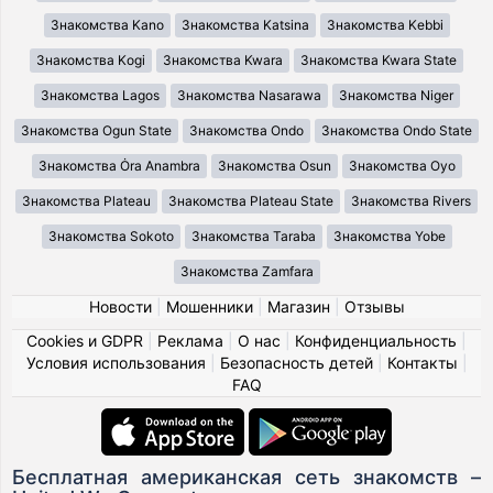
Знакомства Kano
Знакомства Katsina
Знакомства Kebbi
Знакомства Kogi
Знакомства Kwara
Знакомства Kwara State
Знакомства Lagos
Знакомства Nasarawa
Знакомства Niger
Знакомства Ogun State
Знакомства Ondo
Знакомства Ondo State
Знакомства Ȯra Anambra
Знакомства Osun
Знакомства Oyo
Знакомства Plateau
Знакомства Plateau State
Знакомства Rivers
Знакомства Sokoto
Знакомства Taraba
Знакомства Yobe
Знакомства Zamfara
Новости
|
Мошенники
|
Магазин
|
Отзывы
Cookies и GDPR
|
Реклама
|
О нас
|
Конфиденциальность
|
Условия использования
|
Безопасность детей
|
Контакты
|
FAQ
Бесплатная американская сеть знакомств –