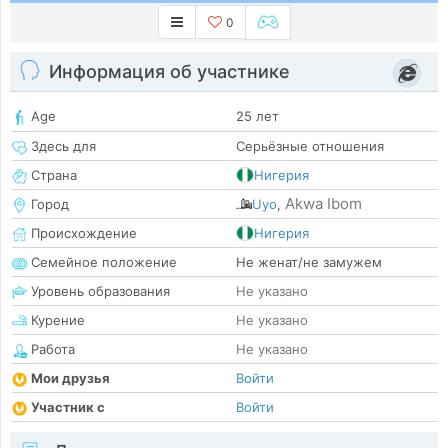
0
Информация об участнике
Age
25 лет
Здесь для
Серьёзные отношения
Страна
Нигерия
Akwa Ibom
Город
Uyo
,
Происхождение
Нигерия
Семейное положение
Не женат/не замужем
Уровень образования
Не указано
Курение
Не указано
Работа
Не указано
Мои друзья
Войти
Участник с
Войти