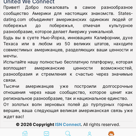
United We Connect
Привет! Добро пожаловать в самое разнообразное
сообщество Америки для настоящих знакомств. States-
dating.com объединяет американских одиноких людей от
побережья до побережья, отмечая культурное
разнообразие, которое делает Америку уникальной.
Будь вы в суете Нью-Йорка, инновациях Калифорнии, духе
Техаса или в любом из 50 великих штатов, находите
совместимых американцев, разделяющих ваши ценности и
мечты.
Испытайте нашу полностью бесплатную платформу, которая
воплощает американские ценности возможностей,
разнообразия и стремления к счастью через значимые
связи.
Тысячи американцев уже построили долгосрочные
отношения через наше сообщество, которое ценит как
региональное разнообразие, так и национальное единство.
От золотых волн зерновых полей до пурпурных горных
вершин, ваша следующая великая американская связь уже
ждет вас!
© 2026 Copyright
ISN Connect
.
All rights reserved.