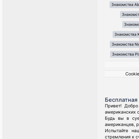
Знакомства Ab
Знакомст
Знакомст
Знакомства K
Знакомства Ni
Знакомства Pl
Cooki
Бесплатная 
Привет! Добро
американских о
Будь вы в суе
американцев, р
Испытайте наш
стремления к с