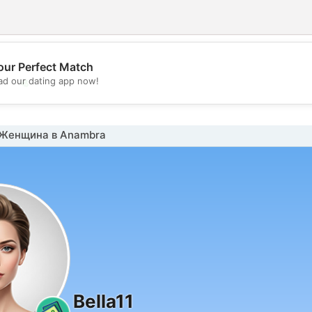
our Perfect Match
💖
d our dating app now!
💕
Женщина в Anambra
Bella11