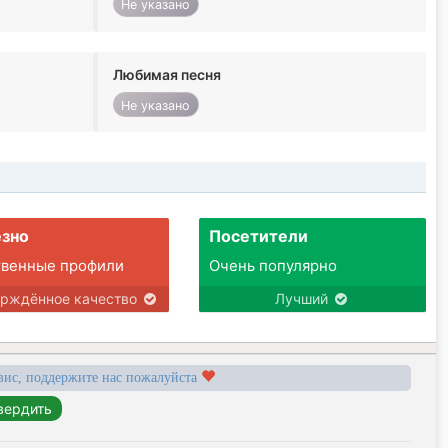
Не указано
Любимая песня
Не указано
зно
Посетители
твенные профили
Очень популярно
ерждённое качество
Лучший
вис, поддержите нас пожалуйста