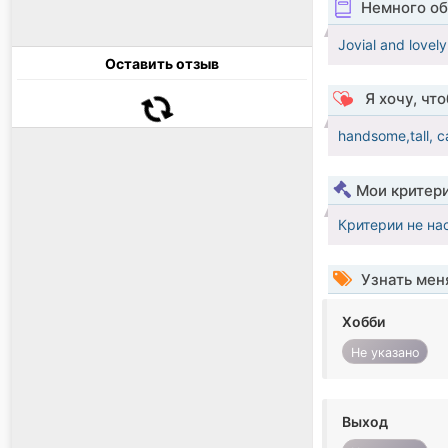
Немного об
Jovial and lovely 
Оставить отзыв
Я хочу, чт
handsome,tall, c
Мои критер
Критерии не на
Узнать мен
Хобби
Не указано
Выход