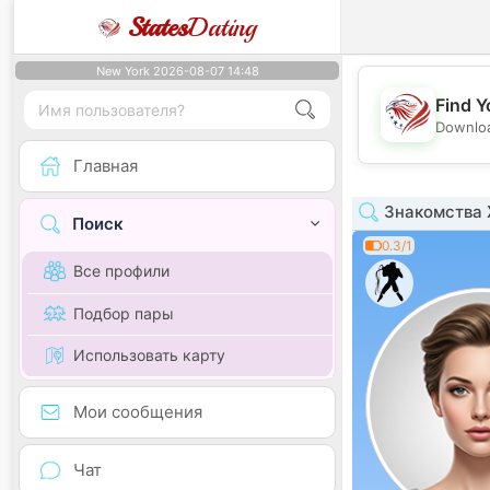
States
Dating
New York 2026-08-07 14:48
Find Y
Downloa
Главная
Знакомства 
Поиск
0.3/1
Все профили
Подбор пары
Использовать карту
Мои сообщения
Чат