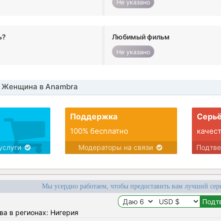
Не указано
ь?
Любимый фильм
Не указано
 Женщина в Anambra
Поддержка
Серьё
100% бесплатно
качес
услуги
Модераторы на связи
Подтв
Мы усердно работаем, чтобы предоставить вам лучший сер
ва в регионах: Нигерия