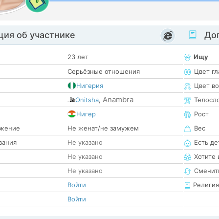
0
ия об участнике
Доп
23 лет
Ищу
Серьёзные отношения
Цвет гл
Нигерия
Цвет в
Anambra
Onitsha
,
Телосл
е
Нигер
Рост
жение
Не женат/не замужем
Вес
вания
Не указано
Есть де
Не указано
Хотите 
Не указано
Сменит
Войти
Религия
Войти