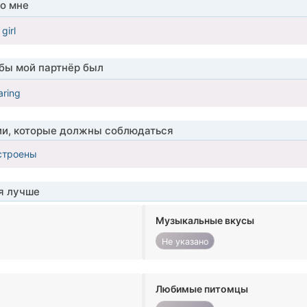
о мне
girl
обы мой партнёр был
aring
ии, которые должны соблюдаться
строены
я лучше
Музыкальные вкусы
Не указано
Любимые питомцы