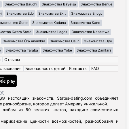
Знакомства Bauchi
Знакомства Bayelsa
Знакомства Benue
i
Знакомства Edo
Знакомства Ekiti
Знакомства Enugu
омства Imo State
Знакомства Kaduna
Знакомства Kano
мства Kwara State
Знакомства Lagos
Знакомства Nasarawa
Знакомства Ȯra Anambra
Знакомства Osun
Знакомства Oyo
o
Знакомства Taraba
Знакомства Yobe
Знакомства Zamfara
н
|
Отзывы
ользования
|
Безопасность детей
|
Контакты
|
FAQ
ct
я настоящих знакомств. States-dating.com объединяет
 разнообразие, которое делает Америку уникальной.
в любом из 50 великих штатов, находите совместимых
мериканские ценности возможностей, разнообразия и