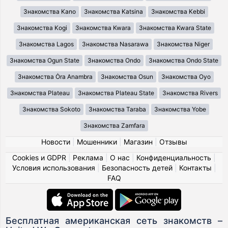
Знакомства Kano
Знакомства Katsina
Знакомства Kebbi
Знакомства Kogi
Знакомства Kwara
Знакомства Kwara State
Знакомства Lagos
Знакомства Nasarawa
Знакомства Niger
Знакомства Ogun State
Знакомства Ondo
Знакомства Ondo State
Знакомства Ȯra Anambra
Знакомства Osun
Знакомства Oyo
Знакомства Plateau
Знакомства Plateau State
Знакомства Rivers
Знакомства Sokoto
Знакомства Taraba
Знакомства Yobe
Знакомства Zamfara
Новости
|
Мошенники
|
Магазин
|
Отзывы
Cookies и GDPR
|
Реклама
|
О нас
|
Конфиденциальность
|
Условия использования
|
Безопасность детей
|
Контакты
|
FAQ
Бесплатная американская сеть знакомств –