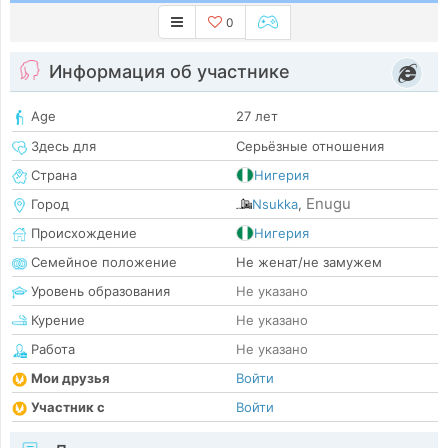
0
Информация об участнике
Age
27 лет
Здесь для
Серьёзные отношения
Страна
Нигерия
Enugu
Город
Nsukka
,
Происхождение
Нигерия
Семейное положение
Не женат/не замужем
Уровень образования
Не указано
Курение
Не указано
Работа
Не указано
Мои друзья
Войти
Участник с
Войти