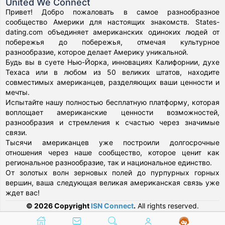
United We Connect
Привет! Добро пожаловать в самое разнообразное
сообщество Америки для настоящих знакомств. States-
dating.com объединяет американских одиноких людей от
побережья до побережья, отмечая культурное
разнообразие, которое делает Америку уникальной.
Будь вы в суете Нью-Йорка, инновациях Калифорнии, духе
Техаса или в любом из 50 великих штатов, находите
совместимых американцев, разделяющих ваши ценности и
мечты.
Испытайте нашу полностью бесплатную платформу, которая
воплощает американские ценности возможностей,
разнообразия и стремления к счастью через значимые
связи.
Тысячи американцев уже построили долгосрочные
отношения через наше сообщество, которое ценит как
региональное разнообразие, так и национальное единство.
От золотых волн зерновых полей до пурпурных горных
вершин, ваша следующая великая американская связь уже
ждет вас!
© 2026 Copyright
ISN Connect
.
All rights reserved.