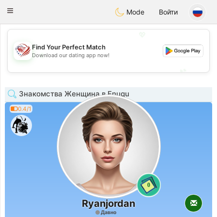
States
Dating
Toggle
Mode
Войти
navigation
💖
Find Your Perfect Match
💖
Download our dating app now!
💕
💕
Знакомства Женщина в Enugu
0.4/1
0
Ryanjordan
Давно