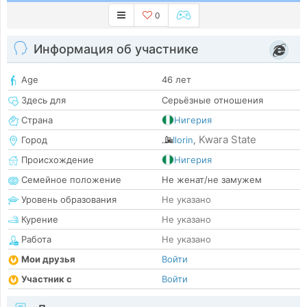
0
Информация об участнике
Age
46 лет
Здесь для
Серьёзные отношения
Страна
Нигерия
Kwara State
Город
Ilorin
,
Происхождение
Нигерия
Семейное положение
Не женат/не замужем
Уровень образования
Не указано
Курение
Не указано
Работа
Не указано
Мои друзья
Войти
Участник с
Войти