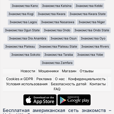
Знакомства Kano
Знакомства Katsina
Знакомства Kebbi
Знакомства Kogi
Знакомства Kwara
Знакомства Kwara State
Знакомства Lagos
Знакомства Nasarawa
Знакомства Niger
Знакомства Ogun State
Знакомства Ondo
Знакомства Ondo State
Знакомства Ȯra Anambra
Знакомства Osun
Знакомства Oyo
Знакомства Plateau
Знакомства Plateau State
Знакомства Rivers
Знакомства Sokoto
Знакомства Taraba
Знакомства Yobe
Знакомства Zamfara
Новости
|
Мошенники
|
Магазин
|
Отзывы
Cookies и GDPR
|
Реклама
|
О нас
|
Конфиденциальность
|
Условия использования
|
Безопасность детей
|
Контакты
|
FAQ
Бесплатная американская сеть знакомств –