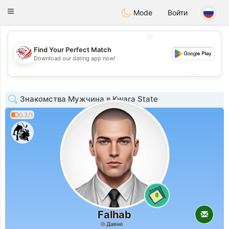
States
Dating
Toggle
Mode
Войти
navigation
💖
Find Your Perfect Match
💖
Download our dating app now!
💕
💕
Знакомства Мужчина в Kwara State
0.3/1
0
Falhab
Давно